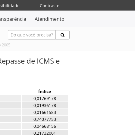
sibilidade
Contraste
ansparência
Atendimento
>
2005
 Repasse de ICMS e
Índice
0,01769178
0,01936178
0,01661583
0,74077753
0,04668156
0,21732001