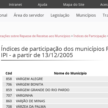
Intranet
Ajuda
Mapa do Site
Aces
ional
Área do servidor
Legislação
Municípios
Tr
tações sobre Repasse de Receitas aos Municípios
>
Índices de Participação
Índices de participação dos municípios
IPI - a partir de 13/12/2005
Cód
Nome do Município
858
VARGEM ALEGRE
706
VARGEM BONITA
859
VARGEM GRANDE DO RIO PARDO
707
VARGINHA
860
VARJÃO DE MINAS
708
VÁRZEA DA PALMA