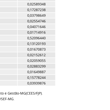
0,02589348
0,17287238
0,03798649
0,02554746
0,04071646
0,01714916
0,52096440
0,13120193
0,01670873
0,02152612
0,02059055
0,02883299
0,01649887
0,15778244
0,03939876
to e Gestão-MG(CEES/FJP).
F/SEF-MG.