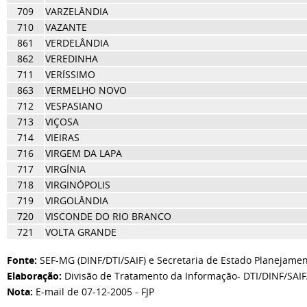
709
VARZELÂNDIA
710
VAZANTE
861
VERDELÂNDIA
862
VEREDINHA
711
VERÍSSIMO
863
VERMELHO NOVO
712
VESPASIANO
713
VIÇOSA
714
VIEIRAS
716
VIRGEM DA LAPA
717
VIRGÍNIA
718
VIRGINÓPOLIS
719
VIRGOLÂNDIA
720
VISCONDE DO RIO BRANCO
721
VOLTA GRANDE
Fonte:
SEF-MG (DINF/DTI/SAIF) e Secretaria de Estado Planejamen
Elaboração:
Divisão de Tratamento da Informação- DTI/DINF/SAI
Nota:
E-mail de 07-12-2005 - FJP