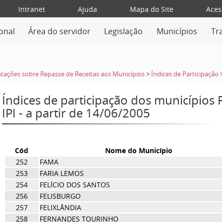
Intranet
Ajuda
Mapa do Site
Aces
ional
Área do servidor
Legislação
Municípios
Tr
tações sobre Repasse de Receitas aos Municípios
>
Índices de Participação
Índices de participação dos municípios
IPI - a partir de 14/06/2005
Cód
Nome do Município
252
FAMA
253
FARIA LEMOS
254
FELÍCIO DOS SANTOS
256
FELISBURGO
257
FELIXLÂNDIA
258
FERNANDES TOURINHO