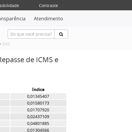
sibilidade
Contraste
ansparência
Atendimento
>
2005
 Repasse de ICMS e
Índice
0,01345407
0,01580173
0,01707920
0,02437109
0,04801885
0,01304566