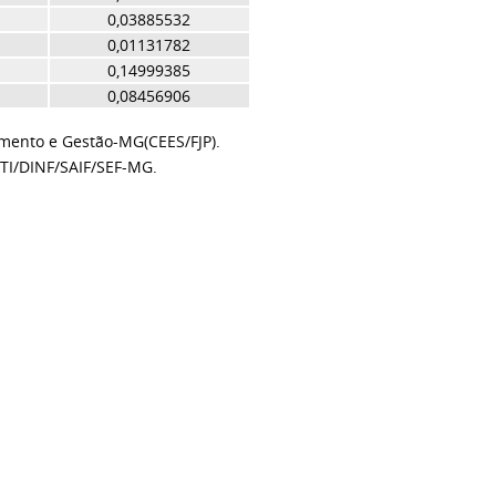
0,03885532
0,01131782
0,14999385
0,08456906
amento e Gestão-MG(CEES/FJP).
TI/DINF/SAIF/SEF-MG.