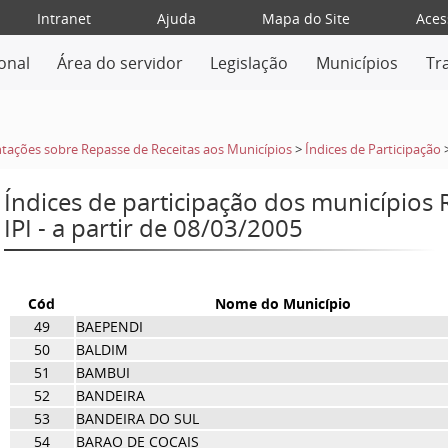
Intranet
Ajuda
Mapa do Site
Aces
ional
Área do servidor
Legislação
Municípios
Tr
tações sobre Repasse de Receitas aos Municípios
>
Índices de Participação
Índices de participação dos municípios
IPI - a partir de 08/03/2005
Cód
Nome do Município
49
BAEPENDI
50
BALDIM
51
BAMBUI
52
BANDEIRA
53
BANDEIRA DO SUL
54
BARAO DE COCAIS