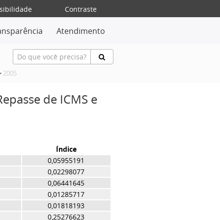
sibilidade
Contraste
ansparência
Atendimento
>
2005
 Repasse de ICMS e
Índice
0,05955191
0,02298077
0,06441645
0,01285717
0,01818193
0,25276623