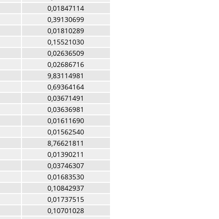
0,01847114
0,39130699
0,01810289
0,15521030
0,02636509
0,02686716
9,83114981
0,69364164
0,03671491
0,03636981
0,01611690
0,01562540
8,76621811
0,01390211
0,03746307
0,01683530
0,10842937
0,01737515
0,10701028