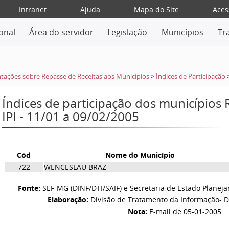
Intranet
Ajuda
Mapa do Site
Aces
ional
Área do servidor
Legislação
Municípios
Tr
tações sobre Repasse de Receitas aos Municípios
>
Índices de Participação
Índices de participação dos municípios
IPI - 11/01 a 09/02/2005
Cód
Nome do Município
722
WENCESLAU BRAZ
Fonte:
SEF-MG (DINF/DTI/SAIF) e Secretaria de Estado Planej
Elaboração:
Divisão de Tratamento da Informação- D
Nota:
E-mail de 05-01-2005