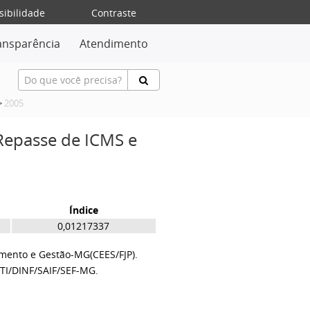
sibilidade
Contraste
ansparência
Atendimento
>
2005
 Repasse de ICMS e
Índice
0,01217337
amento e Gestão-MG(CEES/FJP).
TI/DINF/SAIF/SEF-MG.