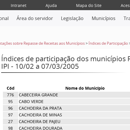
Intranet
Ajuda
Mapa do Site
Aces
ional
Área do servidor
Legislação
Municípios
Tr
tações sobre Repasse de Receitas aos Municípios
>
Índices de Participação
Índices de participação dos municípios
IPI - 10/02 a 07/03/2005
Cód
Nome do Município
776
CABECEIRA GRANDE
95
CABO VERDE
96
CACHOEIRA DA PRATA
97
CACHOEIRA DE MINAS
27
CACHOEIRA DE PAJEU
98
CACHOEIRA DOURADA