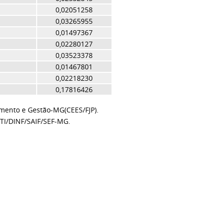
0,02051258
0,03265955
0,01497367
0,02280127
0,03523378
0,01467801
0,02218230
0,17816426
amento e Gestão-MG(CEES/FJP).
TI/DINF/SAIF/SEF-MG.