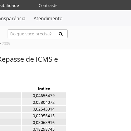
sibilidade
Contraste
ansparência
Atendimento
>
2005
 Repasse de ICMS e
Índice
0,04656479
0,05804072
0,02543914
0,02956415
0,03063916
0,18298745