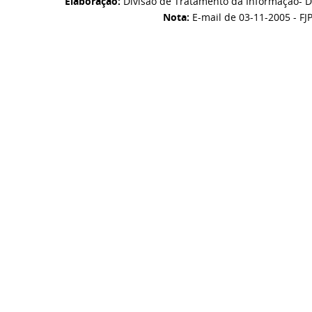
Elaboração:
Divisão de Tratamento da Informação- D
Nota:
E-mail de 03-11-2005 - FJ