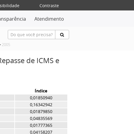
sibilidade
Contraste
ansparência
Atendimento
>
2005
 Repasse de ICMS e
Índice
0,01850940
0,16342942
0,01879850
0,04835569
0,01777365
0,04158207