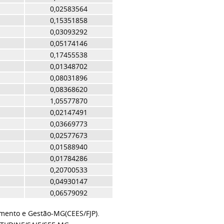
0,02583564
0,15351858
0,03093292
0,05174146
0,17455538
0,01348702
0,08031896
0,08368620
1,05577870
0,02147491
0,03669773
0,02577673
0,01588940
0,01784286
0,20700533
0,04930147
0,06579092
amento e Gestão-MG(CEES/FJP).