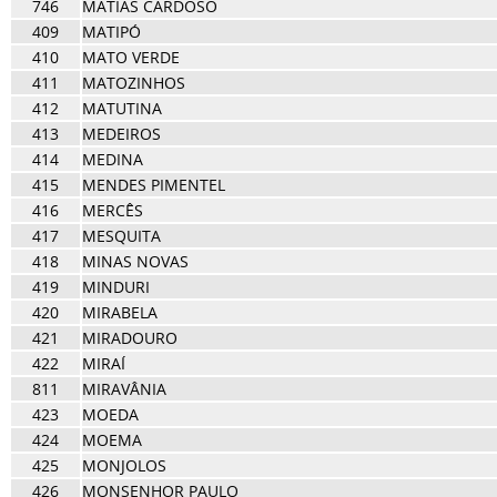
746
MATIAS CARDOSO
409
MATIPÓ
410
MATO VERDE
411
MATOZINHOS
412
MATUTINA
413
MEDEIROS
414
MEDINA
415
MENDES PIMENTEL
416
MERCÊS
417
MESQUITA
418
MINAS NOVAS
419
MINDURI
420
MIRABELA
421
MIRADOURO
422
MIRAÍ
811
MIRAVÂNIA
423
MOEDA
424
MOEMA
425
MONJOLOS
426
MONSENHOR PAULO