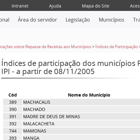
Intranet
Ajuda
Mapa do Site
Aces
ional
Área do servidor
Legislação
Municípios
Tr
tações sobre Repasse de Receitas aos Municípios
>
Índices de Participação
Índices de participação dos municípios
IPI - a partir de 08/11/2005
Cód
Nome do Município
389
MACHACALIS
390
MACHADO
391
MADRE DE DEUS DE MINAS
392
MALACACHETA
744
MAMONAS
393
MANGA