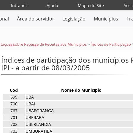
Intranet
Ajuda
Mapa do Site
Aces
ional
Área do servidor
Legislação
Municípios
Tr
tações sobre Repasse de Receitas aos Municípios
>
Índices de Participação
Índices de participação dos municípios
IPI - a partir de 08/03/2005
Cód
Nome do Município
699
UBA
700
UBAI
767
UBAPORANGA
701
UBERABA
702
UBERLANDIA
703
UMBURATIBA