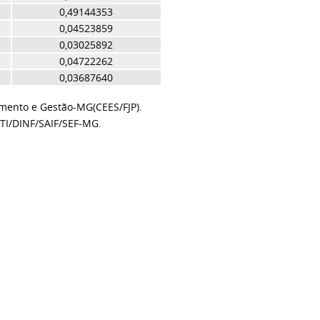
0,49144353
0,04523859
0,03025892
0,04722262
0,03687640
amento e Gestão-MG(CEES/FJP).
TI/DINF/SAIF/SEF-MG.