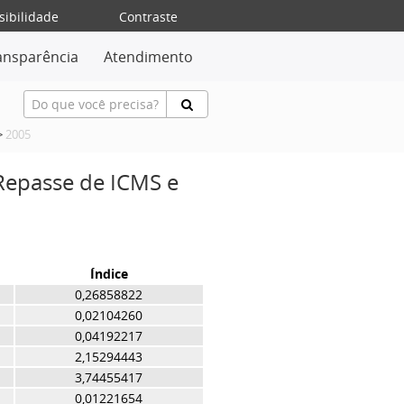
sibilidade
Contraste
ansparência
Atendimento
>
2005
 Repasse de ICMS e
Índice
0,26858822
0,02104260
0,04192217
2,15294443
3,74455417
0,01221654