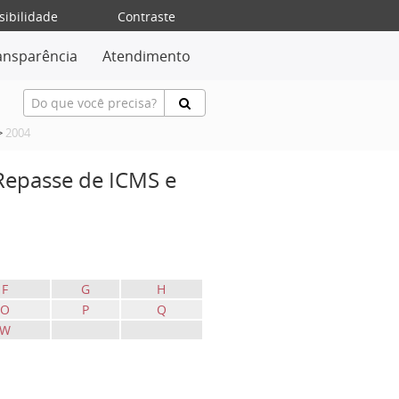
sibilidade
Contraste
ansparência
Atendimento
>
2004
 Repasse de ICMS e
F
G
H
O
P
Q
W