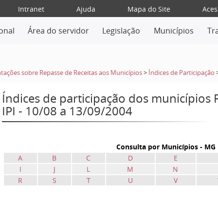
Intranet
Ajuda
Mapa do Site
Aces
ional
Área do servidor
Legislação
Municípios
Tr
tações sobre Repasse de Receitas aos Municípios
>
Índices de Participação
Índices de participação dos municípios
IPI - 10/08 a 13/09/2004
Consulta por Municípios - MG
A
B
C
D
E
I
J
L
M
N
R
S
T
U
V