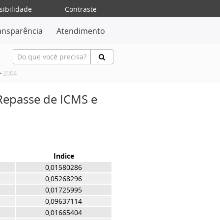
sibilidade
Contraste
ansparência
Atendimento
>
2004
 Repasse de ICMS e
Índice
0,01580286
0,05268296
0,01725995
0,09637114
0,01665404