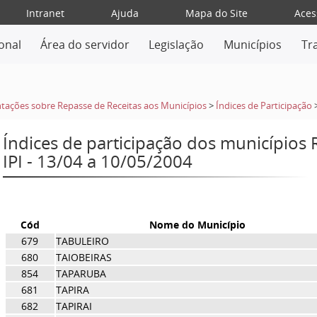
Intranet
Ajuda
Mapa do Site
Aces
ional
Área do servidor
Legislação
Municípios
Tr
tações sobre Repasse de Receitas aos Municípios
>
Índices de Participação
Índices de participação dos municípios
IPI - 13/04 a 10/05/2004
Cód
Nome do Município
679
TABULEIRO
680
TAIOBEIRAS
854
TAPARUBA
681
TAPIRA
682
TAPIRAI