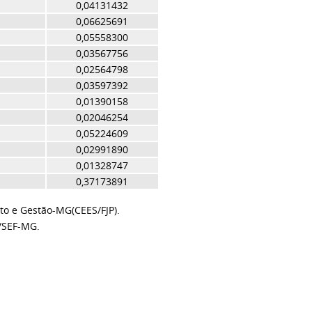
0,04131432
0,06625691
0,05558300
0,03567756
0,02564798
0,03597392
0,01390158
0,02046254
0,05224609
0,02991890
0,01328747
0,37173891
to e Gestão-MG(CEES/FJP).
/SEF-MG.