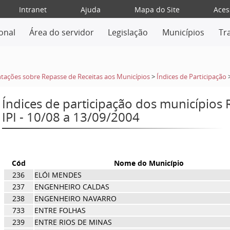
Intranet
Ajuda
Mapa do Site
Aces
ional
Área do servidor
Legislação
Municípios
Tr
tações sobre Repasse de Receitas aos Municípios
>
Índices de Participação
Índices de participação dos municípios
IPI - 10/08 a 13/09/2004
Cód
Nome do Município
236
ELÓI MENDES
237
ENGENHEIRO CALDAS
238
ENGENHEIRO NAVARRO
733
ENTRE FOLHAS
239
ENTRE RIOS DE MINAS