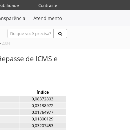
sibilidade
Contraste
ansparência
Atendimento
>
2004
 Repasse de ICMS e
Índice
0,08372803
0,03138972
0,01764977
0,01800129
0,03207453