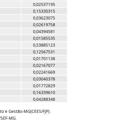
0,02537195
0,15330315
0,03623075
0,02619758
0,04394581
0,01585535
0,53885123
0,12567531
0,01701138
0,02167077
0,02241669
0,03040378
0,01772829
0,16339610
0,04288348
to e Gestão-MG(CEES/FJP).
/SEF-MG.