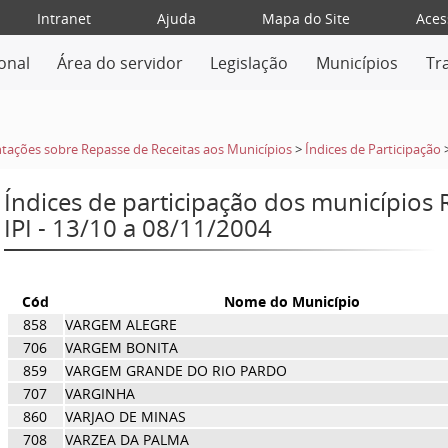
Intranet
Ajuda
Mapa do Site
Aces
ional
Área do servidor
Legislação
Municípios
Tr
tações sobre Repasse de Receitas aos Municípios
>
Índices de Participação
Índices de participação dos municípios
IPI - 13/10 a 08/11/2004
Cód
Nome do Município
858
VARGEM ALEGRE
706
VARGEM BONITA
859
VARGEM GRANDE DO RIO PARDO
707
VARGINHA
860
VARJAO DE MINAS
708
VARZEA DA PALMA