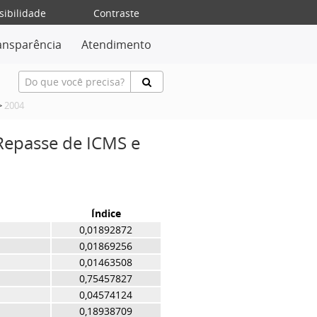
sibilidade
Contraste
ansparência
Atendimento
>
2004
 Repasse de ICMS e
Índice
0,01892872
0,01869256
0,01463508
0,75457827
0,04574124
0,18938709