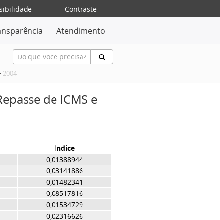
sibilidade
Contraste
ansparência
Atendimento
>
2004
 Repasse de ICMS e
Índice
0,01388944
0,03141886
0,01482341
0,08517816
0,01534729
0,02316626