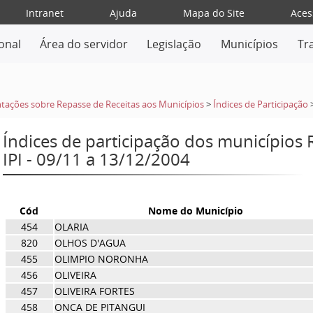
Intranet
Ajuda
Mapa do Site
Aces
ional
Área do servidor
Legislação
Municípios
Tr
tações sobre Repasse de Receitas aos Municípios
>
Índices de Participação
Índices de participação dos municípios
IPI - 09/11 a 13/12/2004
Cód
Nome do Município
454
OLARIA
820
OLHOS D'AGUA
455
OLIMPIO NORONHA
456
OLIVEIRA
457
OLIVEIRA FORTES
458
ONCA DE PITANGUI