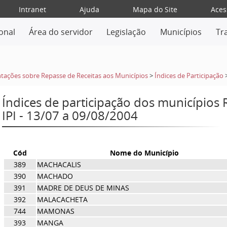
Intranet
Ajuda
Mapa do Site
Aces
ional
Área do servidor
Legislação
Municípios
Tr
tações sobre Repasse de Receitas aos Municípios
>
Índices de Participação
Índices de participação dos municípios
IPI - 13/07 a 09/08/2004
Cód
Nome do Município
389
MACHACALIS
390
MACHADO
391
MADRE DE DEUS DE MINAS
392
MALACACHETA
744
MAMONAS
393
MANGA