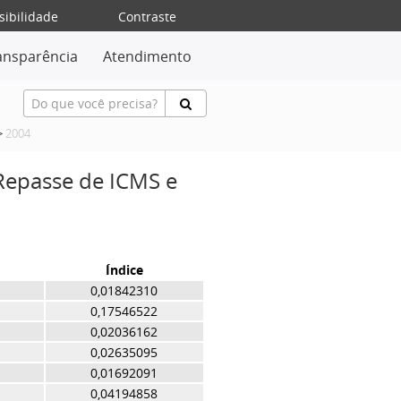
sibilidade
Contraste
ansparência
Atendimento
>
2004
 Repasse de ICMS e
Índice
0,01842310
0,17546522
0,02036162
0,02635095
0,01692091
0,04194858