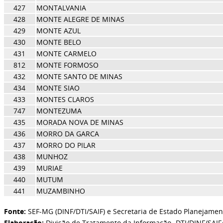
427
MONTALVANIA
428
MONTE ALEGRE DE MINAS
429
MONTE AZUL
430
MONTE BELO
431
MONTE CARMELO
812
MONTE FORMOSO
432
MONTE SANTO DE MINAS
434
MONTE SIAO
433
MONTES CLAROS
747
MONTEZUMA
435
MORADA NOVA DE MINAS
436
MORRO DA GARCA
437
MORRO DO PILAR
438
MUNHOZ
439
MURIAE
440
MUTUM
441
MUZAMBINHO
Fonte:
SEF-MG (DINF/DTI/SAIF) e Secretaria de Estado Planejamen
Elaboração:
Divisão de Tratamento da Informação- DTI/DINF/SAIF