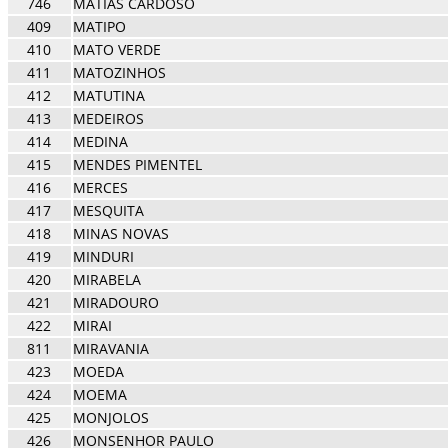
746
MATIAS CARDOSO
409
MATIPO
410
MATO VERDE
411
MATOZINHOS
412
MATUTINA
413
MEDEIROS
414
MEDINA
415
MENDES PIMENTEL
416
MERCES
417
MESQUITA
418
MINAS NOVAS
419
MINDURI
420
MIRABELA
421
MIRADOURO
422
MIRAI
811
MIRAVANIA
423
MOEDA
424
MOEMA
425
MONJOLOS
426
MONSENHOR PAULO