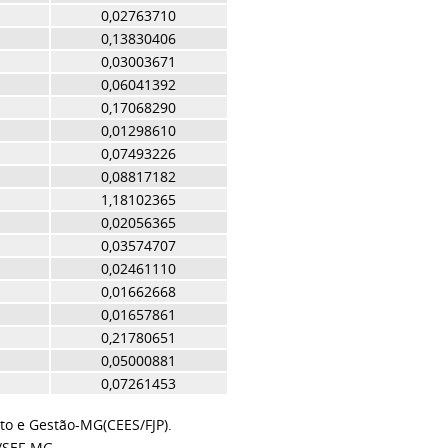
0,02763710
0,13830406
0,03003671
0,06041392
0,17068290
0,01298610
0,07493226
0,08817182
1,18102365
0,02056365
0,03574707
0,02461110
0,01662668
0,01657861
0,21780651
0,05000881
0,07261453
to e Gestão-MG(CEES/FJP).
/SEF-MG.