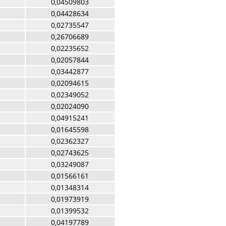
0,04509803
0,04428634
0,02735547
0,26706689
0,02235652
0,02057844
0,03442877
0,02094615
0,02349052
0,02024090
0,04915241
0,01645598
0,02362327
0,02743625
0,03249087
0,01566161
0,01348314
0,01973919
0,01399532
0,04197789