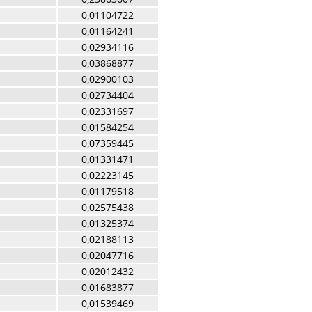
0,01104722
0,01164241
0,02934116
0,03868877
0,02900103
0,02734404
0,02331697
0,01584254
0,07359445
0,01331471
0,02223145
0,01179518
0,02575438
0,01325374
0,02188113
0,02047716
0,02012432
0,01683877
0,01539469