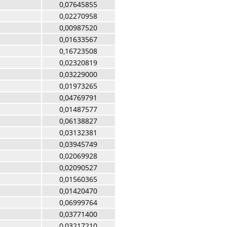
0,07645855
0,02270958
0,00987520
0,01633567
0,16723508
0,02320819
0,03229000
0,01973265
0,04769791
0,01487577
0,06138827
0,03132381
0,03945749
0,02069928
0,02090527
0,01560365
0,01420470
0,06999764
0,03771400
0,03217210