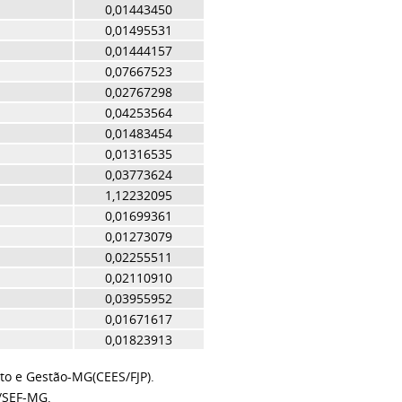
0,01443450
0,01495531
0,01444157
0,07667523
0,02767298
0,04253564
0,01483454
0,01316535
0,03773624
1,12232095
0,01699361
0,01273079
0,02255511
0,02110910
0,03955952
0,01671617
0,01823913
to e Gestão-MG(CEES/FJP).
/SEF-MG.