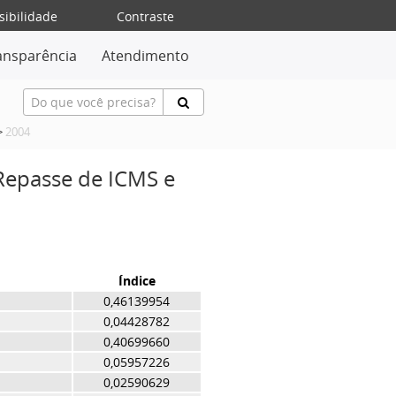
sibilidade
Contraste
ansparência
Atendimento
>
2004
 Repasse de ICMS e
Índice
0,46139954
0,04428782
0,40699660
0,05957226
0,02590629