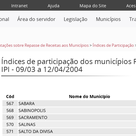
Intranet
Ajuda
Mapa do Site
Aces
ional
Área do servidor
Legislação
Municípios
Tr
tações sobre Repasse de Receitas aos Municípios
>
Índices de Participação
Índices de participação dos municípios
IPI - 09/03 a 12/04/2004
Cód
Nome do Município
567
SABARA
568
SABINOPOLIS
569
SACRAMENTO
570
SALINAS
571
SALTO DA DIVISA