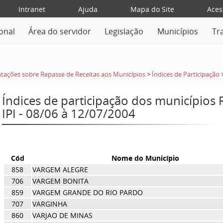
Intranet
Ajuda
Mapa do Site
Aces
ional
Área do servidor
Legislação
Municípios
Tr
tações sobre Repasse de Receitas aos Municípios
>
Índices de Participação
Índices de participação dos municípios
IPI - 08/06 à 12/07/2004
Cód
Nome do Município
858
VARGEM ALEGRE
706
VARGEM BONITA
859
VARGEM GRANDE DO RIO PARDO
707
VARGINHA
860
VARJAO DE MINAS