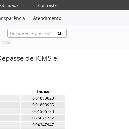
sibilidade
Contraste
ansparência
Atendimento
>
2004
 Repasse de ICMS e
Índice
0,01893828
0,01893965
0,01506783
0,75671732
0,04347947