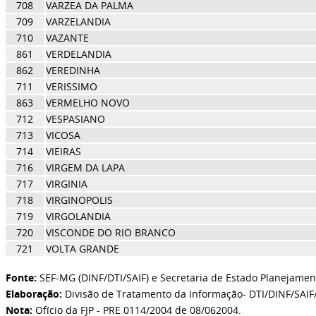
708
VARZEA DA PALMA
709
VARZELANDIA
710
VAZANTE
861
VERDELANDIA
862
VEREDINHA
711
VERISSIMO
863
VERMELHO NOVO
712
VESPASIANO
713
VICOSA
714
VIEIRAS
716
VIRGEM DA LAPA
717
VIRGINIA
718
VIRGINOPOLIS
719
VIRGOLANDIA
720
VISCONDE DO RIO BRANCO
721
VOLTA GRANDE
Fonte:
SEF-MG (DINF/DTI/SAIF) e Secretaria de Estado Planejamen
Elaboração:
Divisão de Tratamento da Informação- DTI/DINF/SAIF
Nota:
Ofício da FJP - PRE 0114/2004 de 08/062004
.