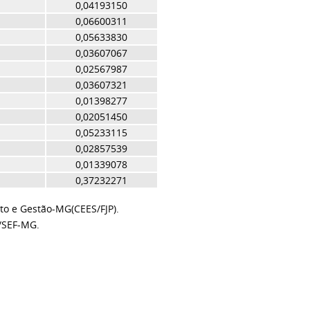
0,04193150
0,06600311
0,05633830
0,03607067
0,02567987
0,03607321
0,01398277
0,02051450
0,05233115
0,02857539
0,01339078
0,37232271
to e Gestão-MG(CEES/FJP).
/SEF-MG.