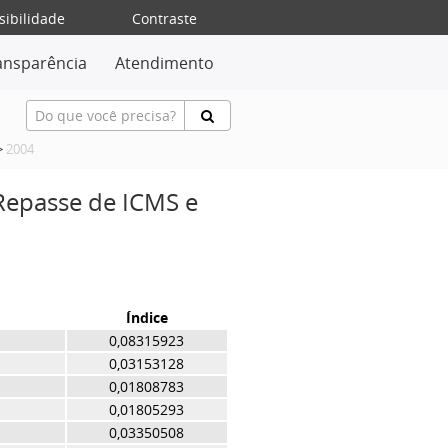
sibilidade
Contraste
ansparência
Atendimento
>
2004
 Repasse de ICMS e
Índice
0,08315923
0,03153128
0,01808783
0,01805293
0,03350508