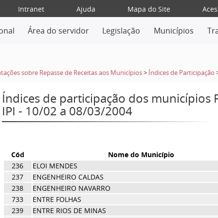
Intranet
Ajuda
Mapa do Site
Aces
ional
Área do servidor
Legislação
Municípios
Tr
tações sobre Repasse de Receitas aos Municípios
>
Índices de Participação
Índices de participação dos municípios
IPI - 10/02 a 08/03/2004
Cód
Nome do Município
236
ELOI MENDES
237
ENGENHEIRO CALDAS
238
ENGENHEIRO NAVARRO
733
ENTRE FOLHAS
239
ENTRE RIOS DE MINAS