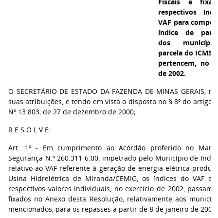
Fiscais e fixa
respectivos índ
VAF para compos
índice de parti
dos municípi
parcela do ICMS q
pertencem, no ex
de 2002.
O SECRETÁRIO DE ESTADO DA FAZENDA DE MINAS GERAIS, no
suas atribuições, e tendo em vista o disposto no § 8º do artigo 1
Nº 13.803, de 27 de dezembro de 2000;
R E S O L V E:
Art. 1º - Em cumprimento ao Acórdão proferido no Man
Segurança N.º 260.311-6.00, impetrado pelo Município de India
relativo ao VAF referente à geração de energia elétrica produz
Usina Hidrelétrica de Miranda/CEMIG, os índices do VAF e 
respectivos valores individuais, no exercício de 2002, passam 
fixados no Anexo desta Resolução, relativamente aos municípi
mencionados, para os repasses a partir de 8 de janeiro de 2002.