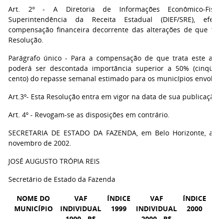
Art. 2º - A Diretoria de Informações Econômico-Fisc
Superintendência da Receita Estadual (DIEF/SRE), efe
compensação financeira decorrente das alterações de que tra
Resolução.
Parágrafo único - Para a compensação de que trata este art
poderá ser descontada importância superior a 50% (cinqüe
cento) do repasse semanal estimado para os municípios envolvi
Art.3º- Esta Resolução entra em vigor na data de sua publicação
Art. 4º - Revogam-se as disposições em contrário.
SECRETARIA DE ESTADO DA FAZENDA, em Belo Horizonte, ao
novembro de 2002.
JOSÉ AUGUSTO TRÓPIA REIS
Secretário de Estado da Fazenda
NOME DO
VAF
ÍNDICE
VAF
ÍNDICE
MUNICÍPIO
INDIVIDUAL
1999
INDIVIDUAL
2000
1999 - R$
2000 - R$
Í