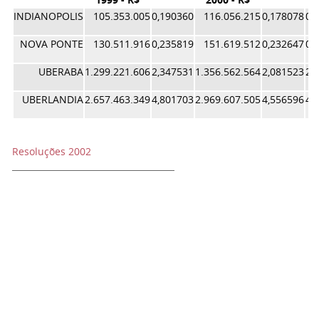
INDIANOPOLIS
105.353.005
0,190360
116.056.215
0,178078
0,
NOVA PONTE
130.511.916
0,235819
151.619.512
0,232647
0,
UBERABA
1.299.221.606
2,347531
1.356.562.564
2,081523
2,
UBERLANDIA
2.657.463.349
4,801703
2.969.607.505
4,556596
4,
Resoluções 2002