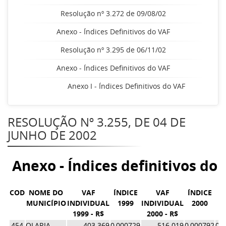
Resolução nº 3.272 de 09/08/02
Anexo - Índices Definitivos do VAF
Resolução nº 3.295 de 06/11/02
Anexo - Índices Definitivos do VAF
Anexo I - Índices Definitivos do VAF
RESOLUÇÃO Nº 3.255, DE 04 DE
JUNHO DE 2002
Anexo - Índices definitivos do
COD
NOME DO
VAF
ÍNDICE
VAF
ÍNDICE
M
MUNICÍPIO
INDIVIDUAL
1999
INDIVIDUAL
2000
1999 - R$
2000 - R$
Í
454
OLARIA
403.369
0,000729
516.019
0,000792
0,