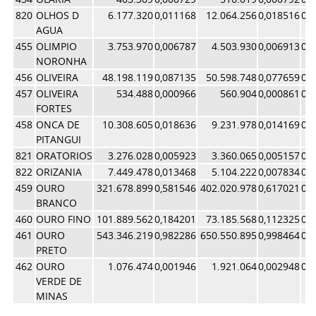
820
OLHOS D
6.177.320
0,011168
12.064.256
0,018516
0,
AGUA
455
OLIMPIO
3.753.970
0,006787
4.503.930
0,006913
0,
NORONHA
456
OLIVEIRA
48.198.119
0,087135
50.598.748
0,077659
0,
457
OLIVEIRA
534.488
0,000966
560.904
0,000861
0,
FORTES
458
ONCA DE
10.308.605
0,018636
9.231.978
0,014169
0,
PITANGUI
821
ORATORIOS
3.276.028
0,005923
3.360.065
0,005157
0,
822
ORIZANIA
7.449.478
0,013468
5.104.222
0,007834
0,
459
OURO
321.678.899
0,581546
402.020.978
0,617021
0,
BRANCO
460
OURO FINO
101.889.562
0,184201
73.185.568
0,112325
0,
461
OURO
543.346.219
0,982286
650.550.895
0,998464
0,
PRETO
462
OURO
1.076.474
0,001946
1.921.064
0,002948
0,
VERDE DE
MINAS