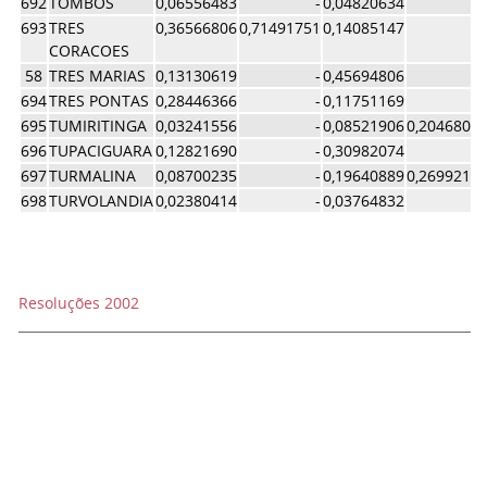
692
TOMBOS
0,06556483
-
0,04820634
693
TRES
0,36566806
0,71491751
0,14085147
CORACOES
58
TRES MARIAS
0,13130619
-
0,45694806
694
TRES PONTAS
0,28446366
-
0,11751169
695
TUMIRITINGA
0,03241556
-
0,08521906
0,2046809
696
TUPACIGUARA
0,12821690
-
0,30982074
697
TURMALINA
0,08700235
-
0,19640889
0,2699213
698
TURVOLANDIA
0,02380414
-
0,03764832
Resoluções 2002