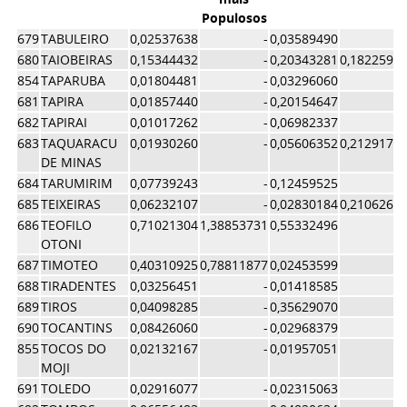
Populosos
679
TABULEIRO
0,02537638
-
0,03589490
680
TAIOBEIRAS
0,15344432
-
0,20343281
0,1822590
854
TAPARUBA
0,01804481
-
0,03296060
681
TAPIRA
0,01857440
-
0,20154647
682
TAPIRAI
0,01017262
-
0,06982337
683
TAQUARACU
0,01930260
-
0,05606352
0,2129171
DE MINAS
684
TARUMIRIM
0,07739243
-
0,12459525
685
TEIXEIRAS
0,06232107
-
0,02830184
0,2106264
686
TEOFILO
0,71021304
1,38853731
0,55332496
OTONI
687
TIMOTEO
0,40310925
0,78811877
0,02453599
688
TIRADENTES
0,03256451
-
0,01418585
689
TIROS
0,04098285
-
0,35629070
690
TOCANTINS
0,08426060
-
0,02968379
855
TOCOS DO
0,02132167
-
0,01957051
MOJI
691
TOLEDO
0,02916077
-
0,02315063