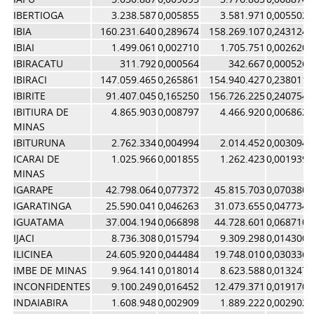
IBERTIOGA
3.238.587
0,005855
3.581.971
0,005502
IBIA
160.231.640
0,289674
158.269.107
0,243124
IBIAI
1.499.061
0,002710
1.705.751
0,002620
IBIRACATU
311.792
0,000564
342.667
0,000526
IBIRACI
147.059.465
0,265861
154.940.427
0,238011
IBIRITE
91.407.045
0,165250
156.726.225
0,240754
IBITIURA DE
4.865.903
0,008797
4.466.920
0,006862
MINAS
IBITURUNA
2.762.334
0,004994
2.014.452
0,003094
ICARAI DE
1.025.966
0,001855
1.262.423
0,001939
MINAS
IGARAPE
42.798.064
0,077372
45.815.703
0,070380
IGARATINGA
25.590.041
0,046263
31.073.655
0,047734
IGUATAMA
37.004.194
0,066898
44.728.601
0,068710
IJACI
8.736.308
0,015794
9.309.298
0,014300
ILICINEA
24.605.920
0,044484
19.748.010
0,030336
IMBE DE MINAS
9.964.141
0,018014
8.623.588
0,013247
INCONFIDENTES
9.100.249
0,016452
12.479.371
0,019170
INDAIABIRA
1.608.948
0,002909
1.889.222
0,002902