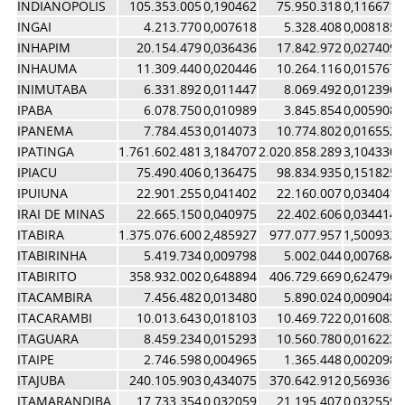
INDIANOPOLIS
105.353.005
0,190462
75.950.318
0,116671
INGAI
4.213.770
0,007618
5.328.408
0,008185
INHAPIM
20.154.479
0,036436
17.842.972
0,027409
INHAUMA
11.309.440
0,020446
10.264.116
0,015767
INIMUTABA
6.331.892
0,011447
8.069.492
0,012396
IPABA
6.078.750
0,010989
3.845.854
0,005908
IPANEMA
7.784.453
0,014073
10.774.802
0,016552
IPATINGA
1.761.602.481
3,184707
2.020.858.289
3,104330
IPIACU
75.490.406
0,136475
98.834.935
0,151825
IPUIUNA
22.901.255
0,041402
22.160.007
0,034041
IRAI DE MINAS
22.665.150
0,040975
22.402.606
0,034414
ITABIRA
1.375.076.600
2,485927
977.077.957
1,500933
ITABIRINHA
5.419.734
0,009798
5.002.044
0,007684
ITABIRITO
358.932.002
0,648894
406.729.669
0,624796
ITACAMBIRA
7.456.482
0,013480
5.890.024
0,009048
ITACARAMBI
10.013.643
0,018103
10.469.722
0,016083
ITAGUARA
8.459.234
0,015293
10.560.780
0,016223
ITAIPE
2.746.598
0,004965
1.365.448
0,002098
ITAJUBA
240.105.903
0,434075
370.642.912
0,569361
ITAMARANDIBA
17.733.354
0,032059
21.195.407
0,032559