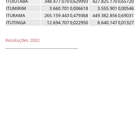
ITUIUTABA
348.477.070
0,629993
427.825.170
0,657201
ITUMIRIM
3.660.701
0,006618
3.555.901
0,005462
ITURAMA
265.159.443
0,479368
449.382.856
0,690317
ITUTINGA
12.694.707
0,022950
8.640.147
0,013273
Resoluções 2002