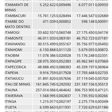
ITAMARATI DE
5.252.622
0,009496
6.077.011
0,009335
MINAS
ITAMBACURI
15.761.125
0,028494
17.446.547
0,026800
ITAMBE DO
471.039
0,000852
598.148
0,000919
MATO DENTRO
ITAMOGI
33.602.557
0,060748
27.175.450
0,041745
ITAMONTE
46.011.033
0,083181
46.752.723
0,071819
ITANHANDU
30.515.499
0,055167
35.756.977
0,054928
ITANHOMI
6.150.868
0,011120
5.679.055
0,008724
ITAOBIM
11.078.386
0,020028
15.176.248
0,023313
ITAPAGIPE
28.975.350
0,052383
45.962.941
0,070606
ITAPECERICA
48.888.492
0,088383
45.339.197
0,069648
ITAPEVA
9.916.759
0,017928
17.793.448
0,027333
ITATIAIUCU
31.891.820
0,057656
37.119.045
0,057020
ITAU DE MINAS
161.845.745
0,292592
231.187.156
0,355137
ITAUNA
257.014.066
0,464642
306.753.905
0,471218
ITAVERAVA
1.568.995
0,002837
1.735.932
0,002667
ITINGA
1.215.017
0,002197
2.275.776
0,003496
ITUETA
6.599.663
0,011931
7.720.629
0,011860