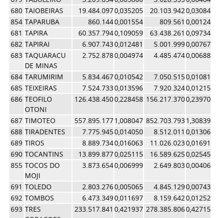
680
TAIOBEIRAS
19.484.097
0,035205
20.103.942
0,030848
854
TAPARUBA
860.144
0,001554
809.561
0,001242
681
TAPIRA
60.357.794
0,109059
63.438.261
0,097340
682
TAPIRAI
6.907.743
0,012481
5.001.999
0,007675
683
TAQUARACU
2.752.878
0,004974
4.485.474
0,006883
DE MINAS
684
TARUMIRIM
5.834.467
0,010542
7.050.515
0,010818
685
TEIXEIRAS
7.524.733
0,013596
7.920.324
0,012153
686
TEOFILO
126.438.450
0,228458
156.217.370
0,239702
OTONI
687
TIMOTEO
557.895.177
1,008047
852.703.793
1,308397
688
TIRADENTES
7.775.945
0,014050
8.512.011
0,013061
689
TIROS
8.889.734
0,016063
11.026.023
0,016918
690
TOCANTINS
13.899.877
0,025115
16.589.625
0,025455
855
TOCOS DO
3.873.654
0,006999
2.649.803
0,004066
MOJI
691
TOLEDO
2.803.276
0,005065
4.845.129
0,007434
692
TOMBOS
6.473.349
0,011697
8.159.642
0,012520
693
TRES
233.517.841
0,421937
278.385.806
0,427158