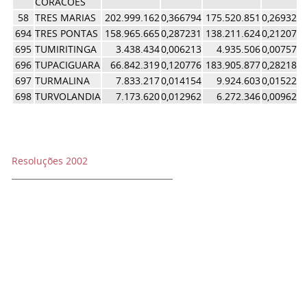
CORACOES
58
TRES MARIAS
202.999.162
0,366794
175.520.851
0,269321
694
TRES PONTAS
158.965.665
0,287231
138.211.624
0,212073
695
TUMIRITINGA
3.438.434
0,006213
4.935.506
0,007573
696
TUPACIGUARA
66.842.319
0,120776
183.905.877
0,282187
697
TURMALINA
7.833.217
0,014154
9.924.603
0,015228
698
TURVOLANDIA
7.173.620
0,012962
6.272.346
0,009624
Resoluções 2002