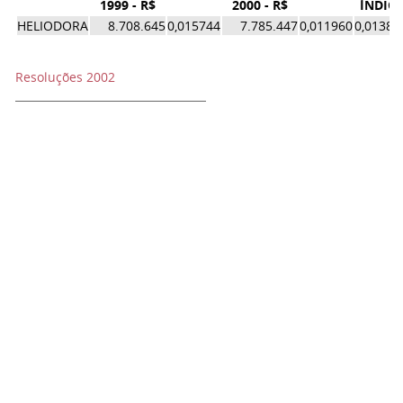
1999 - R$
2000 - R$
ÍNDICE
HELIODORA
8.708.645
0,015744
7.785.447
0,011960
0,01385
Resoluções 2002