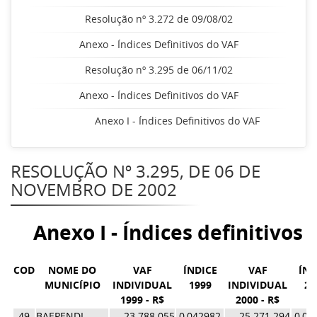
Resolução nº 3.272 de 09/08/02
Anexo - Índices Definitivos do VAF
Resolução nº 3.295 de 06/11/02
Anexo - Índices Definitivos do VAF
Anexo I - Índices Definitivos do VAF
RESOLUÇÃO Nº 3.295, DE 06 DE
NOVEMBRO DE 2002
Anexo I - Índices definitivos
COD
NOME DO
VAF
ÍNDICE
VAF
ÍND
MUNICÍPIO
INDIVIDUAL
1999
INDIVIDUAL
20
1999 - R$
2000 - R$
49
BAEPENDI
23.788.055
0,042982
25.271.294
0,03