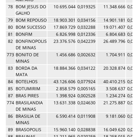
78
BOM JESUS DO
10.695.044
0,019325
11.348.666
0,01
GALHO
79
BOM REPOUSO
18.903.301
0,034156
14.901.181
0,02
80
BOM SUCESSO
17.869.729
0,032288
19.071.407
0,02
81
BONFIM
6.826.998
0,012336
6.804.683
0,01
82
BONFINOPOLIS
23.376.576
0,042239
26.489.796
0,04
DE MINAS
773
BONITO DE
1.456.686
0,002632
1.704.911
0,00
MINAS
83
BORDA DA
18.884.366
0,034122
20.328.874
0,03
MATA
84
BOTELHOS
43.126.606
0,077924
40.410.215
0,06
85
BOTUMIRIM
2.858.579
0,005165
3.508.637
0,00
87
BRAS PIRES
1.398.924
0,002528
1.234.274
0,00
774
BRASILANDIA
13.631.338
0,024630
21.275.887
0,03
DE MINAS
86
BRASILIA DE
6.590.414
0,011908
9.181.060
0,01
MINAS
89
BRASOPOLIS
15.960.140
0,028838
16.049.620
0,02
88
BRAUNAS
11.211.965
0,020259
18.258.015
0,02