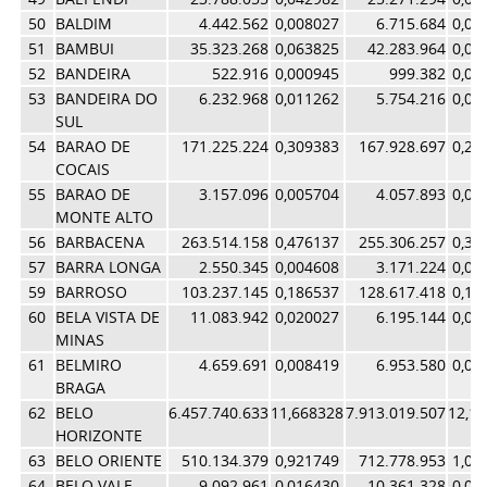
50
BALDIM
4.442.562
0,008027
6.715.684
0,01
51
BAMBUI
35.323.268
0,063825
42.283.964
0,06
52
BANDEIRA
522.916
0,000945
999.382
0,00
53
BANDEIRA DO
6.232.968
0,011262
5.754.216
0,00
SUL
54
BARAO DE
171.225.224
0,309383
167.928.697
0,25
COCAIS
55
BARAO DE
3.157.096
0,005704
4.057.893
0,00
MONTE ALTO
56
BARBACENA
263.514.158
0,476137
255.306.257
0,39
57
BARRA LONGA
2.550.345
0,004608
3.171.224
0,00
59
BARROSO
103.237.145
0,186537
128.617.418
0,19
60
BELA VISTA DE
11.083.942
0,020027
6.195.144
0,00
MINAS
61
BELMIRO
4.659.691
0,008419
6.953.580
0,01
BRAGA
62
BELO
6.457.740.633
11,668328
7.913.019.507
12,1
HORIZONTE
63
BELO ORIENTE
510.134.379
0,921749
712.778.953
1,09
64
BELO VALE
9.092.961
0,016430
10.361.328
0,01