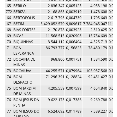
65
BERILO
2.836.347
0,005125
4.053.198
0,00
772
BERIZAL
2.168.863
0,003919
1.478.608
0,00
66
BERTOPOLIS
2.617.793
0,004730
1.795.643
0,00
67
BETIM
5.429.052.570
9,809617
7.784.045.047
11,9
68
BIAS FORTES
2.170.878
0,003923
2.310.425
0,00
69
BICAS
11.568.515
0,020903
15.754.609
0,02
70
BIQUINHAS
3.544.112
0,006404
4.525.713
0,00
71
BOA
86.793.777
0,156825
78.430.179
0,12
ESPERANCA
72
BOCAINA DE
968.800
0,001751
1.384.590
0,00
MINAS
73
BOCAIUVA
44.255.571
0,079964
105.037.568
0,16
74
BOM
71.296.391
0,128824
92.451.427
0,14
DESPACHO
75
BOM JARDIM
4.205.559
0,007599
4.654.840
0,00
DE MINAS
76
BOM JESUS DA
9.622.173
0,017386
9.269.788
0,01
PENHA
77
BOM JESUS DO
6.524.692
0,011789
7.389.227
0,01
AMPARO