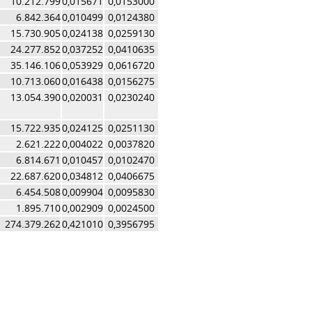
10.212.799
0,015671
0,0153000
6.842.364
0,010499
0,0124380
15.730.905
0,024138
0,0259130
24.277.852
0,037252
0,0410635
35.146.106
0,053929
0,0616720
10.713.060
0,016438
0,0156275
13.054.390
0,020031
0,0230240
15.722.935
0,024125
0,0251130
2.621.222
0,004022
0,0037820
6.814.671
0,010457
0,0102470
22.687.620
0,034812
0,0406675
6.454.508
0,009904
0,0095830
1.895.710
0,002909
0,0024500
274.379.262
0,421010
0,3956795