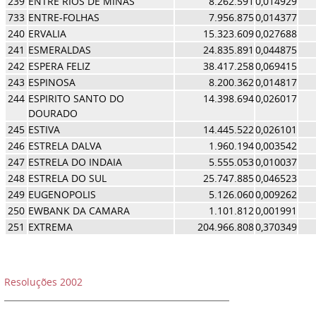
239
ENTRE RIOS DE MINAS
8.262.591
0,014929
733
ENTRE-FOLHAS
7.956.875
0,014377
240
ERVALIA
15.323.609
0,027688
241
ESMERALDAS
24.835.891
0,044875
242
ESPERA FELIZ
38.417.258
0,069415
243
ESPINOSA
8.200.362
0,014817
244
ESPIRITO SANTO DO
14.398.694
0,026017
DOURADO
245
ESTIVA
14.445.522
0,026101
246
ESTRELA DALVA
1.960.194
0,003542
247
ESTRELA DO INDAIA
5.555.053
0,010037
248
ESTRELA DO SUL
25.747.885
0,046523
249
EUGENOPOLIS
5.126.060
0,009262
250
EWBANK DA CAMARA
1.101.812
0,001991
251
EXTREMA
204.966.808
0,370349
Resoluções 2002