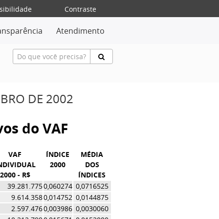
sibilidade
Contraste
ansparência
Atendimento
MBRO DE 2002
ivos do VAF
VAF
ÍNDICE
MÉDIA
NDIVIDUAL
2000
DOS
2000 - R$
ÍNDICES
39.281.775
0,060274
0,0716525
9.614.358
0,014752
0,0144875
2.597.476
0,003986
0,0030060