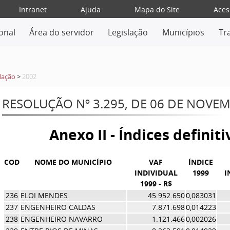
Intranet
Ajuda
Mapa do Site
Aces
ional
Área do servidor
Legislação
Municípios
Tr
lação
>
2002
RESOLUÇÃO Nº 3.295, DE 06 DE NOVE
Anexo II - Índices definit
COD
NOME DO MUNICÍPIO
VAF
ÍNDICE
INDIVIDUAL
1999
I
1999 - R$
236
ELOI MENDES
45.952.650
0,083031
237
ENGENHEIRO CALDAS
7.871.698
0,014223
238
ENGENHEIRO NAVARRO
1.121.466
0,002026