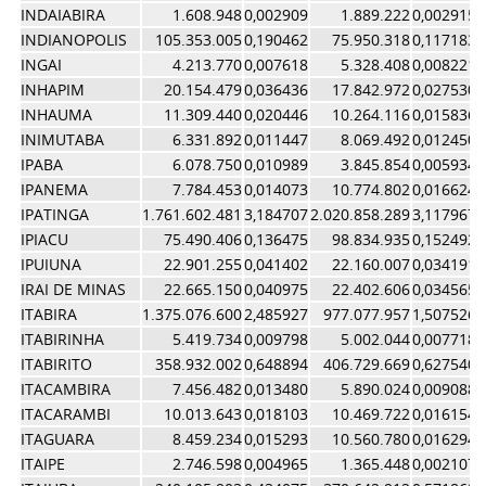
INDAIABIRA
1.608.948
0,002909
1.889.222
0,002915
INDIANOPOLIS
105.353.005
0,190462
75.950.318
0,117183
INGAI
4.213.770
0,007618
5.328.408
0,008221
INHAPIM
20.154.479
0,036436
17.842.972
0,027530
INHAUMA
11.309.440
0,020446
10.264.116
0,015836
INIMUTABA
6.331.892
0,011447
8.069.492
0,012450
IPABA
6.078.750
0,010989
3.845.854
0,005934
IPANEMA
7.784.453
0,014073
10.774.802
0,016624
IPATINGA
1.761.602.481
3,184707
2.020.858.289
3,117967
IPIACU
75.490.406
0,136475
98.834.935
0,152492
IPUIUNA
22.901.255
0,041402
22.160.007
0,034191
IRAI DE MINAS
22.665.150
0,040975
22.402.606
0,034565
ITABIRA
1.375.076.600
2,485927
977.077.957
1,507526
ITABIRINHA
5.419.734
0,009798
5.002.044
0,007718
ITABIRITO
358.932.002
0,648894
406.729.669
0,627540
ITACAMBIRA
7.456.482
0,013480
5.890.024
0,009088
ITACARAMBI
10.013.643
0,018103
10.469.722
0,016154
ITAGUARA
8.459.234
0,015293
10.560.780
0,016294
ITAIPE
2.746.598
0,004965
1.365.448
0,002107