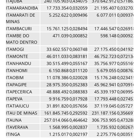
ITAJUBA
240.105.903
0,434075
370.642.912
0,571862
ITAMARANDIBA
17.733.354
0,032059
21.195.407
0,032702
ITAMARATI DE
5.252.622
0,009496
6.077.011
0,009376
MINAS
ITAMBACURI
15.761.125
0,028494
17.446.547
0,026918
ITAMBE DO
471.039
0,000852
598.148
0,000923
MATO DENTRO
ITAMOGI
33.602.557
0,060748
27.175.450
0,041929
ITAMONTE
46.011.033
0,083181
46.752.723
0,072134
ITANHANDU
30.515.499
0,055167
35.756.977
0,055169
ITANHOMI
6.150.868
0,011120
5.679.055
0,008762
ITAOBIM
11.078.386
0,020028
15.176.248
0,023415
ITAPAGIPE
28.975.350
0,052383
45.962.941
0,070916
ITAPECERICA
48.888.492
0,088383
45.339.197
0,069954
ITAPEVA
9.916.759
0,017928
17.793.448
0,027453
ITATIAIUCU
31.891.820
0,057656
37.119.045
0,057271
ITAU DE MINAS
161.845.745
0,292592
231.187.156
0,356697
ITAUNA
257.014.066
0,464642
306.753.905
0,473288
ITAVERAVA
1.568.995
0,002837
1.735.932
0,002678
ITINGA
1.215.017
0,002197
2.275.776
0,003511