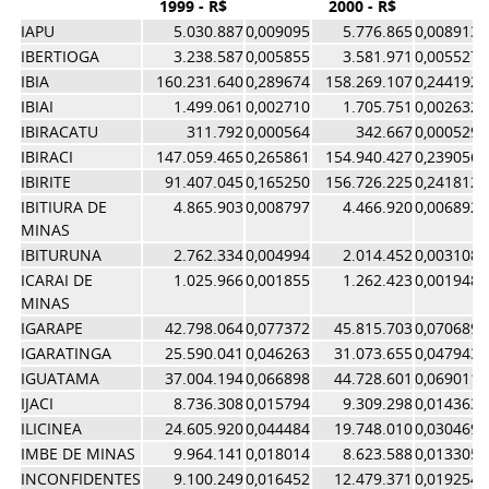
1999 - R$
2000 - R$
IAPU
5.030.887
0,009095
5.776.865
0,008913
IBERTIOGA
3.238.587
0,005855
3.581.971
0,005527
IBIA
160.231.640
0,289674
158.269.107
0,244192
IBIAI
1.499.061
0,002710
1.705.751
0,002632
IBIRACATU
311.792
0,000564
342.667
0,000529
IBIRACI
147.059.465
0,265861
154.940.427
0,239056
IBIRITE
91.407.045
0,165250
156.726.225
0,241812
IBITIURA DE
4.865.903
0,008797
4.466.920
0,006892
MINAS
IBITURUNA
2.762.334
0,004994
2.014.452
0,003108
ICARAI DE
1.025.966
0,001855
1.262.423
0,001948
MINAS
IGARAPE
42.798.064
0,077372
45.815.703
0,070689
IGARATINGA
25.590.041
0,046263
31.073.655
0,047943
IGUATAMA
37.004.194
0,066898
44.728.601
0,069011
IJACI
8.736.308
0,015794
9.309.298
0,014363
ILICINEA
24.605.920
0,044484
19.748.010
0,030469
IMBE DE MINAS
9.964.141
0,018014
8.623.588
0,013305
INCONFIDENTES
9.100.249
0,016452
12.479.371
0,019254