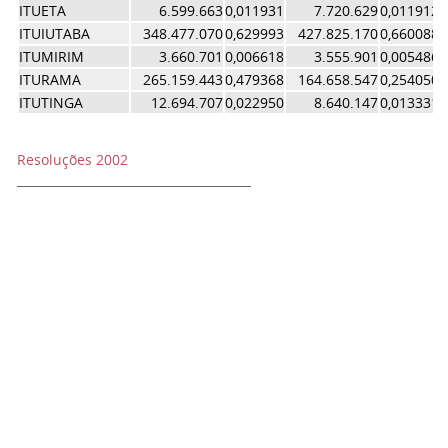
ITUETA
6.599.663
0,011931
7.720.629
0,011912
ITUIUTABA
348.477.070
0,629993
427.825.170
0,660088
ITUMIRIM
3.660.701
0,006618
3.555.901
0,005486
ITURAMA
265.159.443
0,479368
164.658.547
0,254050
ITUTINGA
12.694.707
0,022950
8.640.147
0,013331
Resoluções 2002