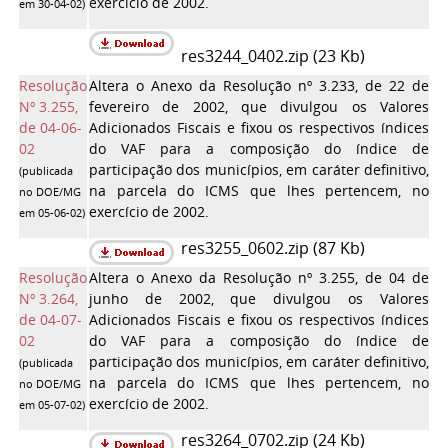
exercício de 2002.
em 30-04-02)
res3244_0402.zip (23 Kb)
Resolução
Altera o Anexo da Resolução nº 3.233, de 22 de
Nº 3.255,
fevereiro de 2002, que divulgou os Valores
de 04-06-
Adicionados Fiscais e fixou os respectivos índices
02
do VAF para a composição do índice de
participação dos municípios, em caráter definitivo,
(publicada
na parcela do ICMS que lhes pertencem, no
no DOE/MG
exercício de 2002.
em 05-06-02)
res3255_0602.zip (87 Kb)
Resolução
Altera o Anexo da Resolução nº 3.255, de 04 de
Nº 3.264,
junho de 2002, que divulgou os Valores
de 04-07-
Adicionados Fiscais e fixou os respectivos índices
02
do VAF para a composição do índice de
participação dos municípios, em caráter definitivo,
(publicada
na parcela do ICMS que lhes pertencem, no
no DOE/MG
exercício de 2002.
em 05-07-02)
res3264_0702.zip (24 Kb)