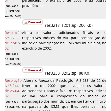
01
pertencem, no exercício de 2002, e dá outras
providências.
(publicada
no DOE/MG
em 28-12-01)
res3217_1201.zip (206 Kb)
Resolução
Altera os valores adicionados fiscais e os
Nº 3.233,
respectivos índices do VAF para composição do
de 22-02-
índice de participação no ICMS dos municípios, no
02
exercício de 2002.
(publicada
no DOE/MG
em 23-02-02)
res3233_0202.zip (88 Kb)
Resolução
Altera o Anexo da Resolução nº 3.233, de 22 de
Nº 3.244,
fevereiro de 2002, que divulgou os Valores
de 25-04-
Adicionados Fiscais e fixou os respectivos índices
02
do VAF para a composição do índice de
participação dos municípios, em caráter definitivo,
(publicada
na parcela do ICMS que lhes pertencem, no
no DOE/MG