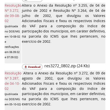
Resolução
Altera o Anexo da Resolução nº 3.255, de 04 de
Nº 3.272,
junho de 2002 e Resolução Nº 3.264, de 04 de
de 09-08-
julho de 2002, que divulgou os Valores
02
Adicionados Fiscais e fixou os respectivos índices
do VAF para a composição do índice de
(publicada
participação dos municípios, em caráter definitivo,
no DOE/MG
na parcela do ICMS que lhes pertencem, no
em 10-08-02
exercício de 2002.
e
retificações
em 06.09.02
e 07.09.02)
res3272_0802.zip (24 Kb)
Resolução
Altera o Anexo da Resolução nº 3.272, de 09 de
Nº 3.287,
agosto de 2002, que divulgou os Valores
de 04-10-
Adicionados Fiscais e fixou os respectivos índices
02
do VAF para a composição do índice de
participação dos municípios, em caráter definitivo,
(publicada
na parcela do ICMS que lhes pertencem, no
no DOE/MG
exercício de 2002.
em 05-10-02
)