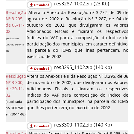
res3287_1002.zip (23 Kb)
Resolução
Altera o Anexo da Resolução nº 3.272, de 09 de
Nº 3.295,
agosto de 2002 e Resolução Nº 3.287, de 04 de
de 06-11-
outubro de 2002, que divulgaram os Valores
02
Adicionados Fiscais e fixaram os respectivos
índices do VAF para a composição do índice de
(publicada no
participação dos municípios, em caráter definitivo,
DOE/MG em 07-11-
na parcela do ICMS que lhes pertencem, no
02
)
exercício de 2002.
res3295_1102.zip (140 Kb)
Resolução
Altera os Anexos I e II da Resolução Nº 3.295, de 06
Nº 3.300,
de novembro de 2002, que divulgaram os Valores
de 29-11-
Adicionados Fiscais e fixaram os respectivos
02
índices do VAF para composição do índice de
participação dos municípios, na parcela do ICMS
(publicada
que lhes pertencem, no exercício de 2002.
no DOE/MG
em 30-11-02
)
res3300_1102.zip (140 Kb)
Resolução
Altera os Anexos I e II da Resolução nº 3.295, de