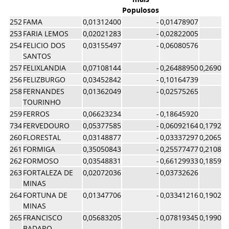
Populosos
252
FAMA
0,01312400
-
0,01478907
253
FARIA LEMOS
0,02021283
-
0,02822005
254
FELICIO DOS
0,03155497
-
0,06080576
SANTOS
257
FELIXLANDIA
0,07108144
-
0,26488950
0,26907
256
FELIZBURGO
0,03452842
-
0,10164739
258
FERNANDES
0,01362049
-
0,02575265
TOURINHO
259
FERROS
0,06623234
-
0,18645920
734
FERVEDOURO
0,05377585
-
0,06092164
0,17927
260
FLORESTAL
0,03148877
-
0,03337297
0,20651
261
FORMIGA
0,35050843
-
0,25577477
0,21087
262
FORMOSO
0,03548831
-
0,66129933
0,18591
263
FORTALEZA DE
0,02072036
-
0,03732626
MINAS
264
FORTUNA DE
0,01347706
-
0,03341216
0,19022
MINAS
265
FRANCISCO
0,05683205
-
0,07819345
0,19902
BADARO