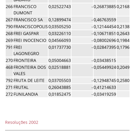
266
FRANCISCO
0,02522743
-
0,26873885
0,21688
DUMONT
267
FRANCISCO SA
0,12899474
-
0,46763559
790
FRANCISCOPOLIS
0,03505250
-
0,12144454
0,21380
268
FREI GASPAR
0,03226110
-
0,10671851
0,26437
269
FREI INOCENCIO
0,04566093
-
0,08002696
0,19842
791
FREI
0,01737730
-
0,02847395
0,17966
LAGONEGRO
270
FRONTEIRA
0,05004663
-
0,03438515
468
FRONTEIRA DOS
0,02518881
-
0,05449924
0,20499
VALES
792
FRUTA DE LEITE
0,03705503
-
0,12948745
0,25809
271
FRUTAL
0,26043885
-
0,41214633
272
FUNILANDIA
0,01852475
-
0,03419259
Resoluções 2002