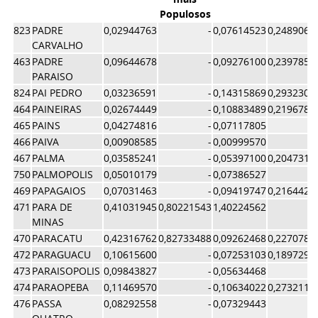
Populosos
823
PADRE
0,02944763
-
0,07614523
0,2489062
CARVALHO
463
PADRE
0,09644678
-
0,09276100
0,2397858
PARAISO
824
PAI PEDRO
0,03236591
-
0,14315869
0,2932307
464
PAINEIRAS
0,02674449
-
0,10883489
0,2196787
465
PAINS
0,04274816
-
0,07117805
466
PAIVA
0,00908585
-
0,00999570
467
PALMA
0,03585241
-
0,05397100
0,2047318
750
PALMOPOLIS
0,05010179
-
0,07386527
469
PAPAGAIOS
0,07031463
-
0,09419747
0,2164422
471
PARA DE
0,41031945
0,80221543
1,40224562
MINAS
470
PARACATU
0,42316762
0,82733488
0,09262468
0,2270780
472
PARAGUACU
0,10615600
-
0,07253103
0,1897290
473
PARAISOPOLIS
0,09843827
-
0,05634468
474
PARAOPEBA
0,11469570
-
0,10634022
0,2732114
476
PASSA
0,08292558
-
0,07329443