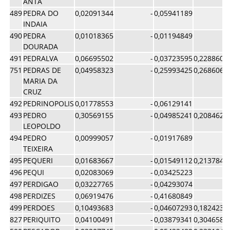
ANTA
489
PEDRA DO
0,02091344
-
0,05941189
INDAIA
490
PEDRA
0,01018365
-
0,01194849
DOURADA
491
PEDRALVA
0,06695502
-
0,03723595
0,2288604
751
PEDRAS DE
0,04958323
-
0,25993425
0,2686062
MARIA DA
CRUZ
492
PEDRINOPOLIS
0,01778553
-
0,06129141
493
PEDRO
0,30569155
-
0,04985241
0,2084626
LEOPOLDO
494
PEDRO
0,00999057
-
0,01917689
TEIXEIRA
495
PEQUERI
0,01683667
-
0,01549112
0,2137842
496
PEQUI
0,02083069
-
0,03425223
497
PERDIGAO
0,03227765
-
0,04293074
498
PERDIZES
0,06919476
-
0,41680849
499
PERDOES
0,10493683
-
0,04607293
0,1824230
827
PERIQUITO
0,04100491
-
0,03879341
0,3046586