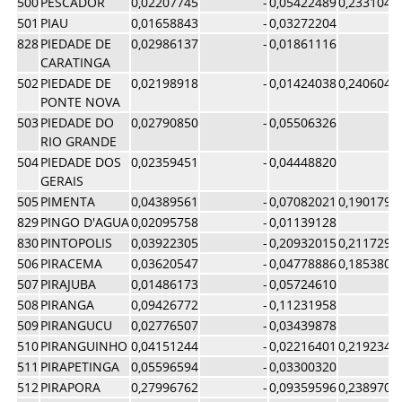
500
PESCADOR
0,02207745
-
0,05422489
0,2331047
501
PIAU
0,01658843
-
0,03272204
828
PIEDADE DE
0,02986137
-
0,01861116
CARATINGA
502
PIEDADE DE
0,02198918
-
0,01424038
0,2406043
PONTE NOVA
503
PIEDADE DO
0,02790850
-
0,05506326
RIO GRANDE
504
PIEDADE DOS
0,02359451
-
0,04448820
GERAIS
505
PIMENTA
0,04389561
-
0,07082021
0,1901798
829
PINGO D'AGUA
0,02095758
-
0,01139128
830
PINTOPOLIS
0,03922305
-
0,20932015
0,2117294
506
PIRACEMA
0,03620547
-
0,04778886
0,1853807
507
PIRAJUBA
0,01486173
-
0,05724610
508
PIRANGA
0,09426772
-
0,11231958
509
PIRANGUCU
0,02776507
-
0,03439878
510
PIRANGUINHO
0,04151244
-
0,02216401
0,2192347
511
PIRAPETINGA
0,05596594
-
0,03300320
512
PIRAPORA
0,27996762
-
0,09359596
0,2389707