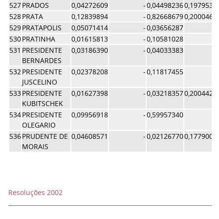
527
PRADOS
0,04272609
-
0,04498236
0,1979536
528
PRATA
0,12839894
-
0,82668679
0,2000461
529
PRATAPOLIS
0,05071414
-
0,03656287
530
PRATINHA
0,01615813
-
0,10581028
531
PRESIDENTE
0,03186390
-
0,04033383
BERNARDES
532
PRESIDENTE
0,02378208
-
0,11817455
JUSCELINO
533
PRESIDENTE
0,01627398
-
0,03218357
0,2004421
KUBITSCHEK
534
PRESIDENTE
0,09956918
-
0,59957340
OLEGARIO
536
PRUDENTE DE
0,04608571
-
0,02126770
0,1779008
MORAIS
Resoluções 2002