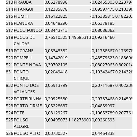
513
PIRAUBA
0,06278998
-
0,02455303
0,2237947
514
PITANGUI
0,12385878
-
0,09597475
0,2103904
515
PIUMHI
0,16122825
-
0,15385815
0,1822035
516
PLANURA
0,04648290
-
0,05378185
517
POCO FUNDO
0,08443713
-
0,08086362
518
POCOS DE
0,76510325
1,49585313
0,09216460
CALDAS
519
POCRANE
0,05343382
-
0,11758667
0,1769785
520
POMPEU
0,14742019
-
0,43579623
0,1836969
521
PONTE NOVA
0,30702105
-
0,08027063
0,3020140
831
PONTO
0,02049418
-
0,10342467
0,2143286
CHIQUE
832
PONTO DOS
0,05913799
-
0,20711687
0,4022395
VOLANTES
522
PORTEIRINHA
0,20925580
-
0,29737468
0,2145930
523
PORTO FIRME
0,05228637
-
0,04859997
524
POTE
0,08129267
-
0,10653789
0,2077618
525
POUSO
0,60495073
1,18273900
0,09260593
ALEGRE
526
POUSO ALTO
0,03730327
-
0,04464838