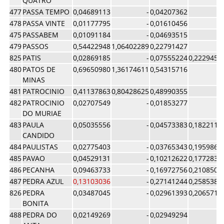
QUATRO
477
PASSA TEMPO
0,04689113
-
0,04207362
478
PASSA VINTE
0,01177795
-
0,01610456
475
PASSABEM
0,01091184
-
0,04693515
479
PASSOS
0,54422948
1,06402289
0,22791427
825
PATIS
0,02869185
-
0,07555224
0,2229455
480
PATOS DE
0,69650980
1,36174611
0,54315716
MINAS
481
PATROCINIO
0,41137863
0,80428625
0,48990355
482
PATROCINIO
0,02707549
-
0,01853277
DO MURIAE
483
PAULA
0,05035556
-
0,04573383
0,1822118
CANDIDO
484
PAULISTAS
0,02775403
-
0,03765343
0,1959864
485
PAVAO
0,04529131
-
0,10212622
0,1772838
486
PECANHA
0,09463733
-
0,16972756
0,2108504
487
PEDRA AZUL
0,13103036
-
0,27141244
0,2585387
826
PEDRA
0,03487045
-
0,02961393
0,2065715
BONITA
488
PEDRA DO
0,02149269
-
0,02949294