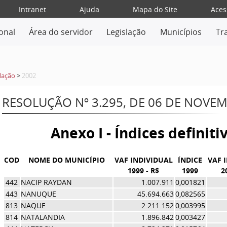
Intranet
Ajuda
Mapa do Site
Aces
ional
Área do servidor
Legislação
Municípios
Tr
lação
>
2002
RESOLUÇÃO Nº 3.295, DE 06 DE NOVE
Anexo I - Índices definit
COD
NOME DO MUNICÍPIO
VAF INDIVIDUAL
ÍNDICE
VAF 
1999 - R$
1999
2
442
NACIP RAYDAN
1.007.911
0,001821
443
NANUQUE
45.694.663
0,082565
813
NAQUE
2.211.152
0,003995
814
NATALANDIA
1.896.842
0,003427