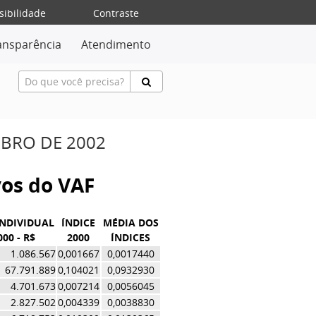
sibilidade
Contraste
ansparência
Atendimento
MBRO DE 2002
ivos do VAF
INDIVIDUAL
ÍNDICE
MÉDIA DOS
000 - R$
2000
ÍNDICES
1.086.567
0,001667
0,0017440
67.791.889
0,104021
0,0932930
4.701.673
0,007214
0,0056045
2.827.502
0,004339
0,0038830