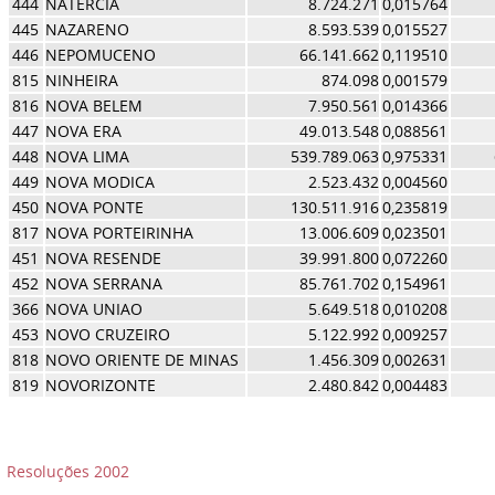
444
NATERCIA
8.724.271
0,015764
445
NAZARENO
8.593.539
0,015527
446
NEPOMUCENO
66.141.662
0,119510
815
NINHEIRA
874.098
0,001579
816
NOVA BELEM
7.950.561
0,014366
447
NOVA ERA
49.013.548
0,088561
448
NOVA LIMA
539.789.063
0,975331
449
NOVA MODICA
2.523.432
0,004560
450
NOVA PONTE
130.511.916
0,235819
817
NOVA PORTEIRINHA
13.006.609
0,023501
451
NOVA RESENDE
39.991.800
0,072260
452
NOVA SERRANA
85.761.702
0,154961
366
NOVA UNIAO
5.649.518
0,010208
453
NOVO CRUZEIRO
5.122.992
0,009257
818
NOVO ORIENTE DE MINAS
1.456.309
0,002631
819
NOVORIZONTE
2.480.842
0,004483
Resoluções 2002