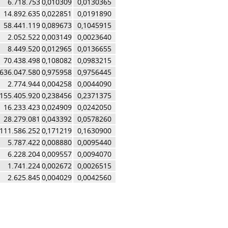
6.718.753
0,010309
0,0130365
14.892.635
0,022851
0,0191890
58.441.119
0,089673
0,1045915
2.052.522
0,003149
0,0023640
8.449.520
0,012965
0,0136655
70.438.498
0,108082
0,0983215
636.047.580
0,975958
0,9756445
2.774.944
0,004258
0,0044090
155.405.920
0,238456
0,2371375
16.233.423
0,024909
0,0242050
28.279.081
0,043392
0,0578260
111.586.252
0,171219
0,1630900
5.787.422
0,008880
0,0095440
6.228.204
0,009557
0,0094070
1.741.224
0,002672
0,0026515
2.625.845
0,004029
0,0042560