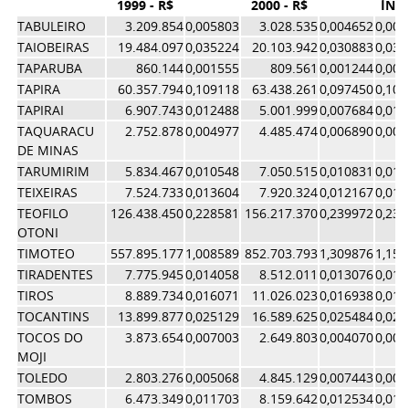
1999 - R$
2000 - R$
ÍND
TABULEIRO
3.209.854
0,005803
3.028.535
0,004652
0,00
TAIOBEIRAS
19.484.097
0,035224
20.103.942
0,030883
0,03
TAPARUBA
860.144
0,001555
809.561
0,001244
0,00
TAPIRA
60.357.794
0,109118
63.438.261
0,097450
0,10
TAPIRAI
6.907.743
0,012488
5.001.999
0,007684
0,01
TAQUARACU
2.752.878
0,004977
4.485.474
0,006890
0,00
DE MINAS
TARUMIRIM
5.834.467
0,010548
7.050.515
0,010831
0,01
TEIXEIRAS
7.524.733
0,013604
7.920.324
0,012167
0,01
TEOFILO
126.438.450
0,228581
156.217.370
0,239972
0,23
OTONI
TIMOTEO
557.895.177
1,008589
852.703.793
1,309876
1,15
TIRADENTES
7.775.945
0,014058
8.512.011
0,013076
0,01
TIROS
8.889.734
0,016071
11.026.023
0,016938
0,01
TOCANTINS
13.899.877
0,025129
16.589.625
0,025484
0,02
TOCOS DO
3.873.654
0,007003
2.649.803
0,004070
0,00
MOJI
TOLEDO
2.803.276
0,005068
4.845.129
0,007443
0,00
TOMBOS
6.473.349
0,011703
8.159.642
0,012534
0,01