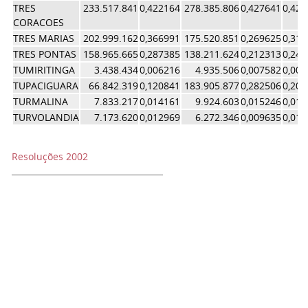
TRES
233.517.841
0,422164
278.385.806
0,427641
0,42
CORACOES
TRES MARIAS
202.999.162
0,366991
175.520.851
0,269625
0,31
TRES PONTAS
158.965.665
0,287385
138.211.624
0,212313
0,24
TUMIRITINGA
3.438.434
0,006216
4.935.506
0,007582
0,00
TUPACIGUARA
66.842.319
0,120841
183.905.877
0,282506
0,20
TURMALINA
7.833.217
0,014161
9.924.603
0,015246
0,01
TURVOLANDIA
7.173.620
0,012969
6.272.346
0,009635
0,01
Resoluções 2002