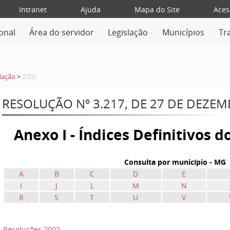
Intranet
Ajuda
Mapa do Site
Aces
ional
Área do servidor
Legislação
Municípios
Tr
lação
>
2002
RESOLUÇÃO Nº 3.217, DE 27 DE DEZE
Anexo I - Índices Definitivos 
Consulta por município - MG
A
B
C
D
E
I
J
L
M
N
R
S
T
U
V
Resoluções 2002