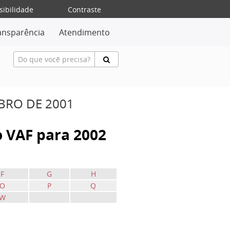
sibilidade
Contraste
ansparência
Atendimento
MBRO DE 2001
do VAF para 2002
F
G
H
O
P
Q
W