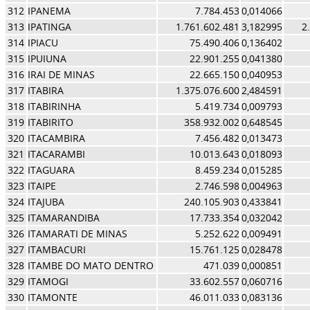
312
IPANEMA
7.784.453
0,014066
313
IPATINGA
1.761.602.481
3,182995
2
314
IPIACU
75.490.406
0,136402
315
IPUIUNA
22.901.255
0,041380
316
IRAI DE MINAS
22.665.150
0,040953
317
ITABIRA
1.375.076.600
2,484591
318
ITABIRINHA
5.419.734
0,009793
319
ITABIRITO
358.932.002
0,648545
320
ITACAMBIRA
7.456.482
0,013473
321
ITACARAMBI
10.013.643
0,018093
322
ITAGUARA
8.459.234
0,015285
323
ITAIPE
2.746.598
0,004963
324
ITAJUBA
240.105.903
0,433841
325
ITAMARANDIBA
17.733.354
0,032042
326
ITAMARATI DE MINAS
5.252.622
0,009491
327
ITAMBACURI
15.761.125
0,028478
328
ITAMBE DO MATO DENTRO
471.039
0,000851
329
ITAMOGI
33.602.557
0,060716
330
ITAMONTE
46.011.033
0,083136