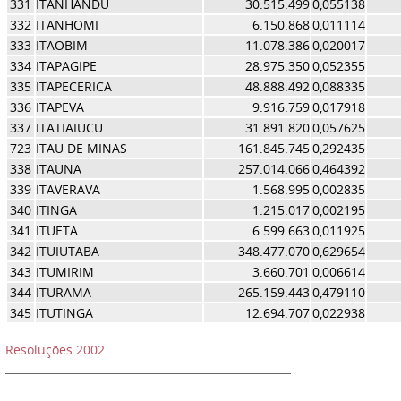
331
ITANHANDU
30.515.499
0,055138
332
ITANHOMI
6.150.868
0,011114
333
ITAOBIM
11.078.386
0,020017
334
ITAPAGIPE
28.975.350
0,052355
335
ITAPECERICA
48.888.492
0,088335
336
ITAPEVA
9.916.759
0,017918
337
ITATIAIUCU
31.891.820
0,057625
723
ITAU DE MINAS
161.845.745
0,292435
338
ITAUNA
257.014.066
0,464392
339
ITAVERAVA
1.568.995
0,002835
340
ITINGA
1.215.017
0,002195
341
ITUETA
6.599.663
0,011925
342
ITUIUTABA
348.477.070
0,629654
343
ITUMIRIM
3.660.701
0,006614
344
ITURAMA
265.159.443
0,479110
345
ITUTINGA
12.694.707
0,022938
Resoluções 2002