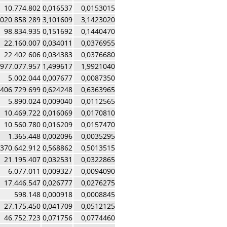
10.774.802
0,016537
0,0153015
.020.858.289
3,101609
3,1423020
98.834.935
0,151692
0,1440470
22.160.007
0,034011
0,0376955
22.402.606
0,034383
0,0376680
977.077.957
1,499617
1,9921040
5.002.044
0,007677
0,0087350
406.729.699
0,624248
0,6363965
5.890.024
0,009040
0,0112565
10.469.722
0,016069
0,0170810
10.560.780
0,016209
0,0157470
1.365.448
0,002096
0,0035295
370.642.912
0,568862
0,5013515
21.195.407
0,032531
0,0322865
6.077.011
0,009327
0,0094090
17.446.547
0,026777
0,0276275
598.148
0,000918
0,0008845
27.175.450
0,041709
0,0512125
46.752.723
0,071756
0,0774460