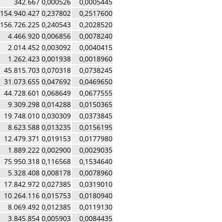
342.667
0,000526
0,0005445
154.940.427
0,237802
0,2517600
156.726.225
0,240543
0,2028520
4.466.920
0,006856
0,0078240
2.014.452
0,003092
0,0040415
1.262.423
0,001938
0,0018960
45.815.703
0,070318
0,0738245
31.073.655
0,047692
0,0469650
44.728.601
0,068649
0,0677555
9.309.298
0,014288
0,0150365
19.748.010
0,030309
0,0373845
8.623.588
0,013235
0,0156195
12.479.371
0,019153
0,0177980
1.889.222
0,002900
0,0029035
75.950.318
0,116568
0,1534640
5.328.408
0,008178
0,0078960
17.842.972
0,027385
0,0319010
10.264.116
0,015753
0,0180940
8.069.492
0,012385
0,0119130
3.845.854
0,005903
0,0084435