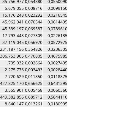
35.756.977
0,054880
0,0550090
5.679.055
0,008716
0,0099150
15.176.248
0,023292
0,0216545
45.962.941
0,070544
0,0614495
45.339.197
0,069587
0,0789610
17.793.448
0,027309
0,0226135
37.119.045
0,056970
0,0572975
231.187.156
0,354826
0,3236305
306.753.905
0,470805
0,4675985
1.735.932
0,002664
0,0027495
2.275.776
0,003493
0,0028440
7.720.629
0,011850
0,0118875
427.825.170
0,656625
0,6431395
3.555.901
0,005458
0,0060360
449.382.856
0,689712
0,5844110
8.640.147
0,013261
0,0180995