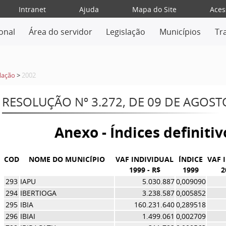
Intranet
Ajuda
Mapa do Site
Aces
ional
Área do servidor
Legislação
Municípios
Tr
lação
>
2002
RESOLUÇÃO Nº 3.272, DE 09 DE AGOST
Anexo - Índices definiti
COD
NOME DO MUNICÍPIO
VAF INDIVIDUAL
ÍNDICE
VAF 
1999 - R$
1999
2
293
IAPU
5.030.887
0,009090
294
IBERTIOGA
3.238.587
0,005852
295
IBIA
160.231.640
0,289518
296
IBIAI
1.499.061
0,002709