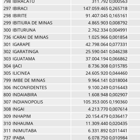
798
IBIRACATU
311.792
0,000563
297
IBIRACI
147.059.465
0,265718
298
IBIRITE
91.407.045
0,165161
299
IBITIURA DE MINAS
4.865.903
0,008792
300
IBITURUNA
2.762.334
0,004991
736
ICARAI DE MINAS
1.025.966
0,001854
301
IGARAPE
42.798.064
0,077331
302
IGARATINGA
25.590.041
0,046238
303
IGUATAMA
37.004.194
0,066862
304
IJACI
8.736.308
0,015785
305
ILICINEA
24.605.920
0,044460
799
IMBE DE MINAS
9.964.141
0,018004
306
INCONFIDENTES
9.100.249
0,016443
800
INDAIABIRA
1.608.948
0,002907
307
INDIANOPOLIS
105.353.005
0,190360
308
INGAI
4.213.770
0,007614
309
INHAPIM
20.154.479
0,036417
310
INHAUMA
11.309.440
0,020435
311
INIMUTABA
6.331.892
0,011441
737
IPABA
6.078.750
0,010984