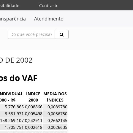
sibilidade
Contraste
ansparência
Atendimento
O DE 2002
vos do VAF
INDIVIDUAL
ÍNDICE
MÉDIA DOS
000 - R$
2000
ÍNDICES
5.776.865
0,008866
0,0089780
3.581.971
0,005498
0,0056750
158.269.107
0,242911
0,2662145
1.705.751
0,002618
0,0026635