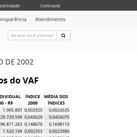
sibilidade
Contraste
ansparência
Atendimento
O DE 2002
vos do VAF
NDIVIDUAL
ÍNDICE
MÉDIA DOS
00 - R$
2000
ÍNDICES
1.905.897
0,002925
0,0024535
29.729.599
0,045629
0,0456075
96.871.263
0,148678
0,1698110
1.533.149
0,002353
0,0023980