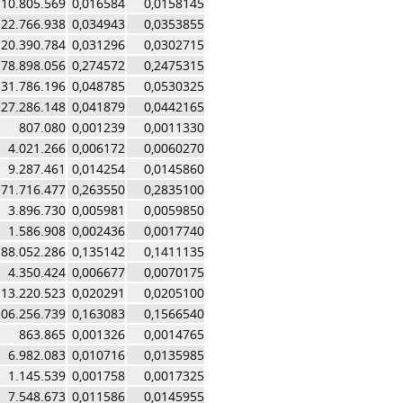
10.805.569
0,016584
0,0158145
22.766.938
0,034943
0,0353855
20.390.784
0,031296
0,0302715
178.898.056
0,274572
0,2475315
31.786.196
0,048785
0,0530325
27.286.148
0,041879
0,0442165
807.080
0,001239
0,0011330
4.021.266
0,006172
0,0060270
9.287.461
0,014254
0,0145860
171.716.477
0,263550
0,2835100
3.896.730
0,005981
0,0059850
1.586.908
0,002436
0,0017740
88.052.286
0,135142
0,1411135
4.350.424
0,006677
0,0070175
13.220.523
0,020291
0,0205100
106.256.739
0,163083
0,1566540
863.865
0,001326
0,0014765
6.982.083
0,010716
0,0135985
1.145.539
0,001758
0,0017325
7.548.673
0,011586
0,0145955