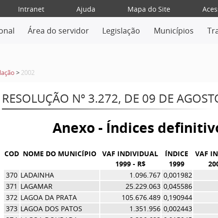
Intranet
Ajuda
Mapa do Site
Aces
ional
Área do servidor
Legislação
Municípios
Tr
lação
>
2002
RESOLUÇÃO Nº 3.272, DE 09 DE AGOST
Anexo - Índices definiti
COD
NOME DO MUNICÍPIO
VAF INDIVIDUAL
ÍNDICE
VAF I
1999 - R$
1999
20
370
LADAINHA
1.096.767
0,001982
371
LAGAMAR
25.229.063
0,045586
372
LAGOA DA PRATA
105.676.489
0,190944
373
LAGOA DOS PATOS
1.351.956
0,002443