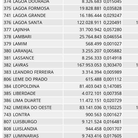
374
LAGOA DOURADA
8.326.683
0,015045
375
LAGOA FORMOSA
19.828.881
0,035828
741
LAGOA GRANDE
16.186.444
0,029247
376
LAGOA SANTA
122.028.911
0,220491
377
LAJINHA
31.700.942
0,057280
378
LAMBARI
25.764.843
0,046554
379
LAMIM
568.499
0,001027
380
LARANJAL
3.255.207
0,005882
381
LASSANCE
8.256.333
0,014918
382
LAVRAS
167.953.053
0,303470
383
LEANDRO FERREIRA
3.314.394
0,005989
806
LEME DO PRADO
615.488
0,001112
384
LEOPOLDINA
81.403.043
0,147085
385
LIBERDADE
4.072.101
0,007358
386
LIMA DUARTE
11.472.151
0,020729
742
LIMEIRA DO OESTE
83.141.036
0,150225
743
LONTRA
900.563
0,001627
807
LUISBURGO
9.121.524
0,016481
808
LUISLANDIA
944.458
0,001707
387
LUMINARIAS
9.743.416
0,017605