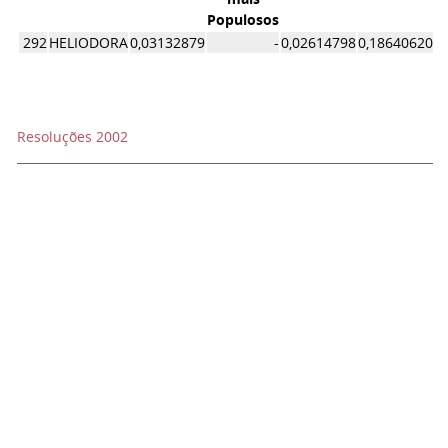
Populosos
292
HELIODORA
0,03132879
-
0,02614798
0,18640620
Resoluções 2002