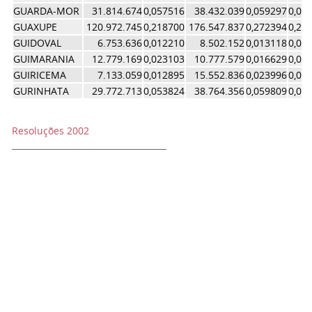
GUARDA-MOR
31.814.674
0,057516
38.432.039
0,059297
0,05
GUAXUPE
120.972.745
0,218700
176.547.837
0,272394
0,24
GUIDOVAL
6.753.636
0,012210
8.502.152
0,013118
0,01
GUIMARANIA
12.779.169
0,023103
10.777.579
0,016629
0,01
GUIRICEMA
7.133.059
0,012895
15.552.836
0,023996
0,01
GURINHATA
29.772.713
0,053824
38.764.356
0,059809
0,05
Resoluções 2002