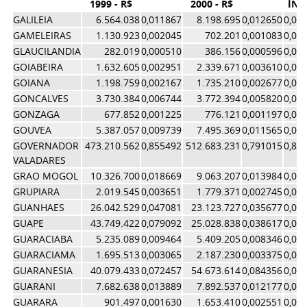
1999 - R$
2000 - R$
ÍND
GALILEIA
6.564.038
0,011867
8.198.695
0,012650
0,01
GAMELEIRAS
1.130.923
0,002045
702.201
0,001083
0,00
GLAUCILANDIA
282.019
0,000510
386.156
0,000596
0,00
GOIABEIRA
1.632.605
0,002951
2.339.671
0,003610
0,00
GOIANA
1.198.759
0,002167
1.735.210
0,002677
0,00
GONCALVES
3.730.384
0,006744
3.772.394
0,005820
0,00
GONZAGA
677.852
0,001225
776.121
0,001197
0,00
GOUVEA
5.387.057
0,009739
7.495.369
0,011565
0,01
GOVERNADOR
473.210.562
0,855492
512.683.231
0,791015
0,82
VALADARES
GRAO MOGOL
10.326.700
0,018669
9.063.207
0,013984
0,01
GRUPIARA
2.019.545
0,003651
1.779.371
0,002745
0,00
GUANHAES
26.042.529
0,047081
23.123.727
0,035677
0,04
GUAPE
43.749.422
0,079092
25.028.838
0,038617
0,05
GUARACIABA
5.235.089
0,009464
5.409.205
0,008346
0,00
GUARACIAMA
1.695.513
0,003065
2.187.230
0,003375
0,00
GUARANESIA
40.079.433
0,072457
54.673.614
0,084356
0,07
GUARANI
7.682.638
0,013889
7.892.537
0,012177
0,01
GUARARA
901.497
0,001630
1.653.410
0,002551
0,00