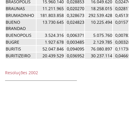
BRASOPOLIS
15.960.140
0,028853
16.049.620
0,024763
BRAUNAS
11.211.965
0,020270
18.258.015
0,028170
BRUMADINHO
181.803.858
0,328673
292.539.428
0,451357
BUENO
13.730.645
0,024823
10.225.494
0,015777
BRANDAO
BUENOPOLIS
3.524.316
0,006371
5.075.760
0,007831
BUGRE
1.927.678
0,003485
2.129.785
0,003286
BURITIS
52.047.846
0,094095
76.080.897
0,117385
BURITIZEIRO
20.439.529
0,036952
30.237.114
0,046653
Resoluções 2002