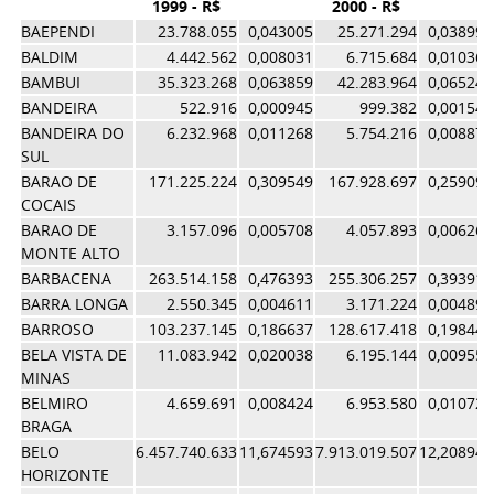
1999 - R$
2000 - R$
BAEPENDI
23.788.055
0,043005
25.271.294
0,038991
BALDIM
4.442.562
0,008031
6.715.684
0,010362
BAMBUI
35.323.268
0,063859
42.283.964
0,065240
BANDEIRA
522.916
0,000945
999.382
0,001542
BANDEIRA DO
6.232.968
0,011268
5.754.216
0,008878
SUL
BARAO DE
171.225.224
0,309549
167.928.697
0,259096
COCAIS
BARAO DE
3.157.096
0,005708
4.057.893
0,006261
MONTE ALTO
BARBACENA
263.514.158
0,476393
255.306.257
0,393910
BARRA LONGA
2.550.345
0,004611
3.171.224
0,004893
BARROSO
103.237.145
0,186637
128.617.418
0,198443
BELA VISTA DE
11.083.942
0,020038
6.195.144
0,009558
MINAS
BELMIRO
4.659.691
0,008424
6.953.580
0,010729
BRAGA
BELO
6.457.740.633
11,674593
7.913.019.507
12,208940
HORIZONTE