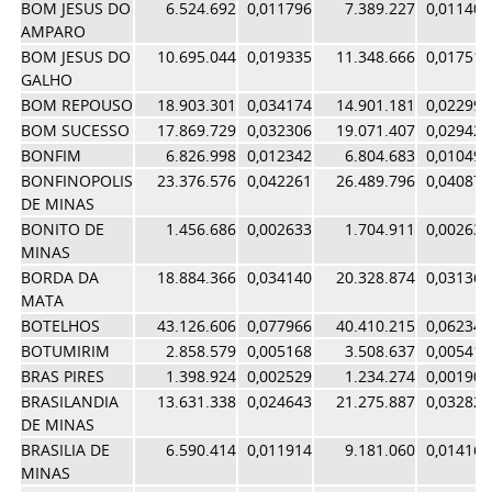
BOM JESUS DO
6.524.692
0,011796
7.389.227
0,011401
AMPARO
BOM JESUS DO
10.695.044
0,019335
11.348.666
0,017510
GALHO
BOM REPOUSO
18.903.301
0,034174
14.901.181
0,022991
BOM SUCESSO
17.869.729
0,032306
19.071.407
0,029425
BONFIM
6.826.998
0,012342
6.804.683
0,010499
BONFINOPOLIS
23.376.576
0,042261
26.489.796
0,040871
DE MINAS
BONITO DE
1.456.686
0,002633
1.704.911
0,002630
MINAS
BORDA DA
18.884.366
0,034140
20.328.874
0,031365
MATA
BOTELHOS
43.126.606
0,077966
40.410.215
0,062349
BOTUMIRIM
2.858.579
0,005168
3.508.637
0,005413
BRAS PIRES
1.398.924
0,002529
1.234.274
0,001904
BRASILANDIA
13.631.338
0,024643
21.275.887
0,032826
DE MINAS
BRASILIA DE
6.590.414
0,011914
9.181.060
0,014165
MINAS