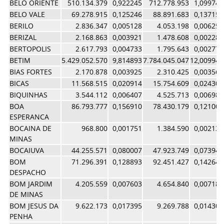
BELO ORIENTE
510.134.379
0,922245
712.778.953
1,099741
BELO VALE
69.278.915
0,125246
88.891.683
0,137150
BERILO
2.836.347
0,005128
4.053.198
0,006254
BERIZAL
2.168.863
0,003921
1.478.608
0,002281
BERTOPOLIS
2.617.793
0,004733
1.795.643
0,002770
BETIM
5.429.052.570
9,814893
7.784.045.047
12,009946
BIAS FORTES
2.170.878
0,003925
2.310.425
0,003565
BICAS
11.568.515
0,020914
15.754.609
0,024308
BIQUINHAS
3.544.112
0,006407
4.525.713
0,006983
BOA
86.793.777
0,156910
78.430.179
0,121009
ESPERANCA
BOCAINA DE
968.800
0,001751
1.384.590
0,002136
MINAS
BOCAIUVA
44.255.571
0,080007
47.923.749
0,073941
BOM
71.296.391
0,128893
92.451.427
0,142643
DESPACHO
BOM JARDIM
4.205.559
0,007603
4.654.840
0,007182
DE MINAS
BOM JESUS DA
9.622.173
0,017395
9.269.788
0,014302
PENHA