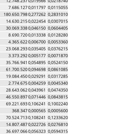
12.748.237
0,019566
0,0218740
7.686.127
0,011797
0,0115055
180.650.798
0,277262
0,2831010
14.630.215
0,022454
0,0307015
30.069.338
0,046150
0,0604405
8.690.720
0,013338
0,0128280
4.365.622
0,006700
0,0053360
23.068.293
0,035405
0,0376215
3.373.292
0,005177
0,0071870
35.766.941
0,054895
0,0524150
61.700.520
0,094698
0,0861085
19.084.450
0,029291
0,0317285
2.774.675
0,004259
0,0045340
28.643.062
0,043961
0,0474350
46.550.897
0,071446
0,0843815
69.221.693
0,106241
0,1002240
368.347
0,000565
0,0005600
70.524.713
0,108241
0,1233620
14.807.487
0,022726
0,0276810
36.697.066
0,056323
0,0594315