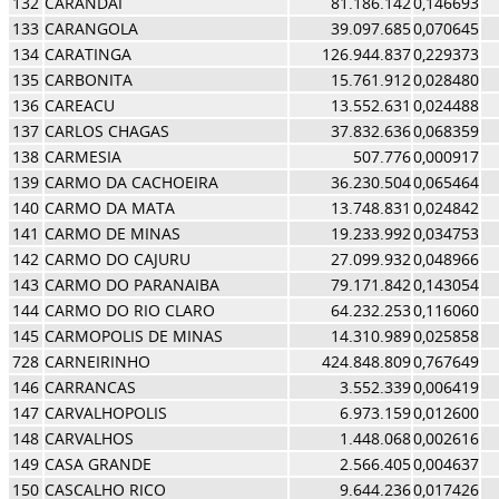
132
CARANDAI
81.186.142
0,146693
133
CARANGOLA
39.097.685
0,070645
134
CARATINGA
126.944.837
0,229373
135
CARBONITA
15.761.912
0,028480
136
CAREACU
13.552.631
0,024488
137
CARLOS CHAGAS
37.832.636
0,068359
138
CARMESIA
507.776
0,000917
139
CARMO DA CACHOEIRA
36.230.504
0,065464
140
CARMO DA MATA
13.748.831
0,024842
141
CARMO DE MINAS
19.233.992
0,034753
142
CARMO DO CAJURU
27.099.932
0,048966
143
CARMO DO PARANAIBA
79.171.842
0,143054
144
CARMO DO RIO CLARO
64.232.253
0,116060
145
CARMOPOLIS DE MINAS
14.310.989
0,025858
728
CARNEIRINHO
424.848.809
0,767649
146
CARRANCAS
3.552.339
0,006419
147
CARVALHOPOLIS
6.973.159
0,012600
148
CARVALHOS
1.448.068
0,002616
149
CASA GRANDE
2.566.405
0,004637
150
CASCALHO RICO
9.644.236
0,017426