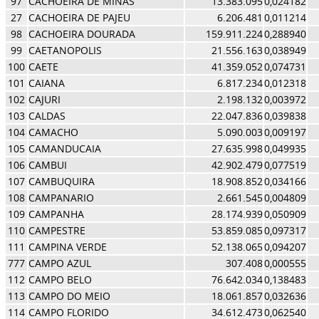
97
CACHOEIRA DE MINAS
13.383.095
0,024182
27
CACHOEIRA DE PAJEU
6.206.481
0,011214
98
CACHOEIRA DOURADA
159.911.224
0,288940
99
CAETANOPOLIS
21.556.163
0,038949
100
CAETE
41.359.052
0,074731
101
CAIANA
6.817.234
0,012318
102
CAJURI
2.198.132
0,003972
103
CALDAS
22.047.836
0,039838
104
CAMACHO
5.090.003
0,009197
105
CAMANDUCAIA
27.635.998
0,049935
106
CAMBUI
42.902.479
0,077519
107
CAMBUQUIRA
18.908.852
0,034166
108
CAMPANARIO
2.661.545
0,004809
109
CAMPANHA
28.174.939
0,050909
110
CAMPESTRE
53.859.085
0,097317
111
CAMPINA VERDE
52.138.065
0,094207
777
CAMPO AZUL
307.408
0,000555
112
CAMPO BELO
76.642.034
0,138483
113
CAMPO DO MEIO
18.061.857
0,032636
114
CAMPO FLORIDO
34.612.473
0,062540