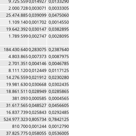
9.725.559
0,014927
0,0133290
2.000.728
0,003071
0,0033305
25.474.885
0,039099
0,0475060
1.109.140
0,001702
0,0014550
19.642.392
0,030147
0,0382895
1.789.599
0,002747
0,0028095
184.430.640
0,283075
0,2387640
4.803.865
0,007373
0,0087975
2.701.351
0,004146
0,0046785
8.111.120
0,012449
0,0117125
14.276.559
0,021912
0,0230280
19.981.630
0,030668
0,0302435
18.861.511
0,028949
0,0285865
381.093
0,000585
0,0004565
31.617.565
0,048527
0,0456605
16.837.739
0,025843
0,0292485
524.977.323
0,805734
0,7842125
810.700
0,001244
0,0012790
37.825.775
0,058055
0,0536005