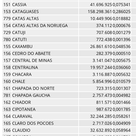
151
CASSIA
41.696.925
0,075341
153
CATAGUASES
158.298.361
0,286025
779
CATAS ALTAS
10.449.906
0,018882
154
CATAS ALTAS DA NORUEGA
374.112
0,000676
729
CATUJI
707.608
0,001279
780
CATUTI
772.438
0,001396
155
CAXAMBU
26.861.610
0,048536
156
CEDRO DO ABAETE
282.379
0,000510
157
CENTRAL DE MINAS
3.141.047
0,005675
158
CENTRALINA
19.957.244
0,036060
159
CHACARA
3.116.887
0,005632
160
CHALE
5.854.996
0,010579
161
CHAPADA DO NORTE
723.315
0,001307
781
CHAPADA GAUCHA
2.757.473
0,004982
162
CHIADOR
811.571
0,001466
163
CIPOTANEA
987.672
0,001785
164
CLARAVAL
32.244.285
0,058261
165
CLARO DOS POCOES
2.717.026
0,004909
166
CLAUDIO
32.632.892
0,058964