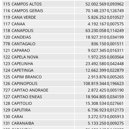
115
CAMPOS ALTOS
52.002.569
0,093962
116
CAMPOS GERAIS
70.148.237
0,126749
119
CANA VERDE
5.826.252
0,010527
117
CANAA
4.192.167
0,007575
118
CANAPOLIS
63.230.058
0,114249
120
CANDEIAS
18.927.310
0,034199
778
CANTAGALO
836.150
0,001511
121
CAPARAO
9.027.345
0,016311
122
CAPELA NOVA
1.972.255
0,003564
123
CAPELINHA
23.492.580
0,042448
124
CAPETINGA
12.662.399
0,022879
125
CAPIM BRANCO
2.913.876
0,005265
126
CAPINOPOLIS
108.819.344
0,196623
727
CAPITAO ANDRADE
2.872.425
0,005190
127
CAPITAO ENEAS
18.904.805
0,034159
128
CAPITOLIO
15.308.534
0,027661
129
CAPUTIRA
6.736.923
0,012173
130
CARAI
3.272.573
0,005913
131
CARANAIBA
5.133.250
0,009275