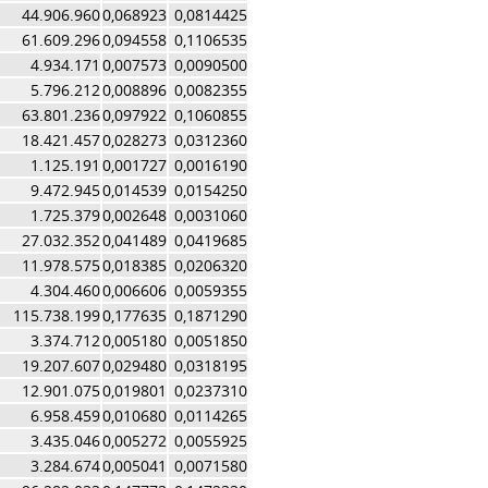
44.906.960
0,068923
0,0814425
61.609.296
0,094558
0,1106535
4.934.171
0,007573
0,0090500
5.796.212
0,008896
0,0082355
63.801.236
0,097922
0,1060855
18.421.457
0,028273
0,0312360
1.125.191
0,001727
0,0016190
9.472.945
0,014539
0,0154250
1.725.379
0,002648
0,0031060
27.032.352
0,041489
0,0419685
11.978.575
0,018385
0,0206320
4.304.460
0,006606
0,0059355
115.738.199
0,177635
0,1871290
3.374.712
0,005180
0,0051850
19.207.607
0,029480
0,0318195
12.901.075
0,019801
0,0237310
6.958.459
0,010680
0,0114265
3.435.046
0,005272
0,0055925
3.284.674
0,005041
0,0071580