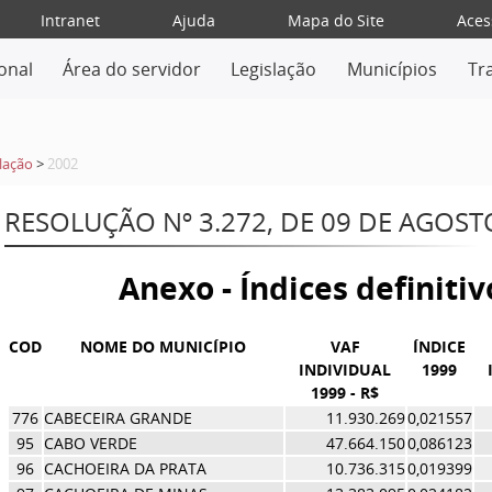
Intranet
Ajuda
Mapa do Site
Aces
ional
Área do servidor
Legislação
Municípios
Tr
lação
>
2002
RESOLUÇÃO Nº 3.272, DE 09 DE AGOST
Anexo - Índices definiti
COD
NOME DO MUNICÍPIO
VAF
ÍNDICE
INDIVIDUAL
1999
1999 - R$
776
CABECEIRA GRANDE
11.930.269
0,021557
95
CABO VERDE
47.664.150
0,086123
96
CACHOEIRA DA PRATA
10.736.315
0,019399