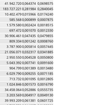
41.942.720
0,064374
0,0698575
183.727.221
0,281984
0,2840045
10.402.479
0,015966
0,0174240
585.568
0,000899
0,0007875
1.579.580
0,002424
0,0018515
697.472
0,001070
0,0012330
30.906.461
0,047435
0,0479855
809.334
0,001242
0,0008760
3.787.900
0,005814
0,0057445
21.056.071
0,032317
0,0341885
2.950.550
0,004528
0,0050800
5.043.392
0,007741
0,0091600
904.799
0,001389
0,0013480
6.029.790
0,009255
0,0071185
713.732
0,001095
0,0012805
1.024.846
0,001573
0,0016790
34.458.064
0,052886
0,0555735
3.203.569
0,004917
0,0049130
39.993.209
0,061381
0,0601725