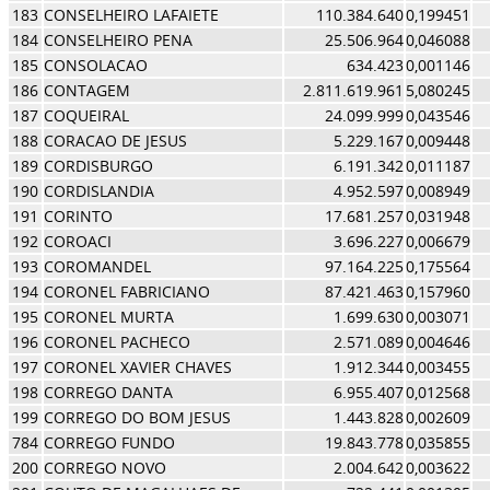
183
CONSELHEIRO LAFAIETE
110.384.640
0,199451
184
CONSELHEIRO PENA
25.506.964
0,046088
185
CONSOLACAO
634.423
0,001146
186
CONTAGEM
2.811.619.961
5,080245
187
COQUEIRAL
24.099.999
0,043546
188
CORACAO DE JESUS
5.229.167
0,009448
189
CORDISBURGO
6.191.342
0,011187
190
CORDISLANDIA
4.952.597
0,008949
191
CORINTO
17.681.257
0,031948
192
COROACI
3.696.227
0,006679
193
COROMANDEL
97.164.225
0,175564
194
CORONEL FABRICIANO
87.421.463
0,157960
195
CORONEL MURTA
1.699.630
0,003071
196
CORONEL PACHECO
2.571.089
0,004646
197
CORONEL XAVIER CHAVES
1.912.344
0,003455
198
CORREGO DANTA
6.955.407
0,012568
199
CORREGO DO BOM JESUS
1.443.828
0,002609
784
CORREGO FUNDO
19.843.778
0,035855
200
CORREGO NOVO
2.004.642
0,003622