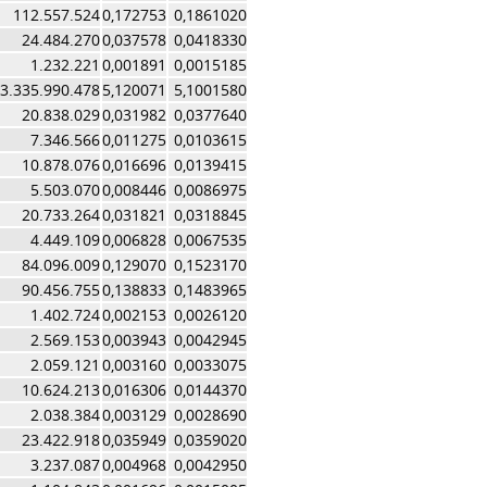
112.557.524
0,172753
0,1861020
24.484.270
0,037578
0,0418330
1.232.221
0,001891
0,0015185
3.335.990.478
5,120071
5,1001580
20.838.029
0,031982
0,0377640
7.346.566
0,011275
0,0103615
10.878.076
0,016696
0,0139415
5.503.070
0,008446
0,0086975
20.733.264
0,031821
0,0318845
4.449.109
0,006828
0,0067535
84.096.009
0,129070
0,1523170
90.456.755
0,138833
0,1483965
1.402.724
0,002153
0,0026120
2.569.153
0,003943
0,0042945
2.059.121
0,003160
0,0033075
10.624.213
0,016306
0,0144370
2.038.384
0,003129
0,0028690
23.422.918
0,035949
0,0359020
3.237.087
0,004968
0,0042950