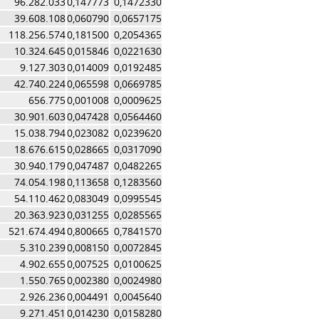
96.282.033
0,147773
0,1472330
39.608.108
0,060790
0,0657175
118.256.574
0,181500
0,2054365
10.324.645
0,015846
0,0221630
9.127.303
0,014009
0,0192485
42.740.224
0,065598
0,0669785
656.775
0,001008
0,0009625
30.901.603
0,047428
0,0564460
15.038.794
0,023082
0,0239620
18.676.615
0,028665
0,0317090
30.940.179
0,047487
0,0482265
74.054.198
0,113658
0,1283560
54.110.462
0,083049
0,0995545
20.363.923
0,031255
0,0285565
521.674.494
0,800665
0,7841570
5.310.239
0,008150
0,0072845
4.902.655
0,007525
0,0100625
1.550.765
0,002380
0,0024980
2.926.236
0,004491
0,0045640
9.271.451
0,014230
0,0158280