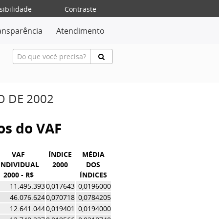
sibilidade
Contraste
ansparência
Atendimento
O DE 2002
vos do VAF
VAF
ÍNDICE
MÉDIA
INDIVIDUAL
2000
DOS
2000 - R$
ÍNDICES
11.495.393
0,017643
0,0196000
46.076.624
0,070718
0,0784205
12.641.044
0,019401
0,0194000