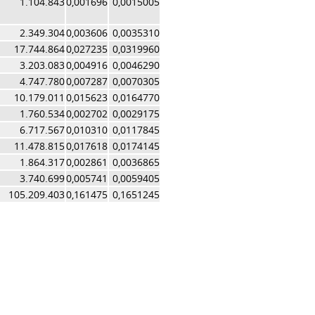
1.104.843
0,001696
0,0015005
2.349.304
0,003606
0,0035310
17.744.864
0,027235
0,0319960
3.203.083
0,004916
0,0046290
4.747.780
0,007287
0,0070305
10.179.011
0,015623
0,0164770
1.760.534
0,002702
0,0029175
6.717.567
0,010310
0,0117845
11.478.815
0,017618
0,0174145
1.864.317
0,002861
0,0036865
3.740.699
0,005741
0,0059405
105.209.403
0,161475
0,1651245