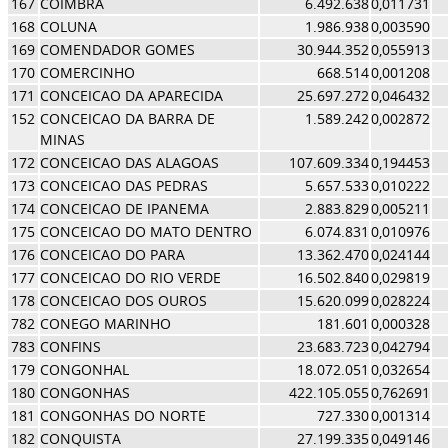
167
COIMBRA
6.492.638
0,011731
168
COLUNA
1.986.938
0,003590
169
COMENDADOR GOMES
30.944.352
0,055913
170
COMERCINHO
668.514
0,001208
171
CONCEICAO DA APARECIDA
25.697.272
0,046432
152
CONCEICAO DA BARRA DE
1.589.242
0,002872
MINAS
172
CONCEICAO DAS ALAGOAS
107.609.334
0,194453
173
CONCEICAO DAS PEDRAS
5.657.533
0,010222
174
CONCEICAO DE IPANEMA
2.883.829
0,005211
175
CONCEICAO DO MATO DENTRO
6.074.831
0,010976
176
CONCEICAO DO PARA
13.362.470
0,024144
177
CONCEICAO DO RIO VERDE
16.502.840
0,029819
178
CONCEICAO DOS OUROS
15.620.099
0,028224
782
CONEGO MARINHO
181.601
0,000328
783
CONFINS
23.683.723
0,042794
179
CONGONHAL
18.072.051
0,032654
180
CONGONHAS
422.105.055
0,762691
181
CONGONHAS DO NORTE
727.330
0,001314
182
CONQUISTA
27.199.335
0,049146