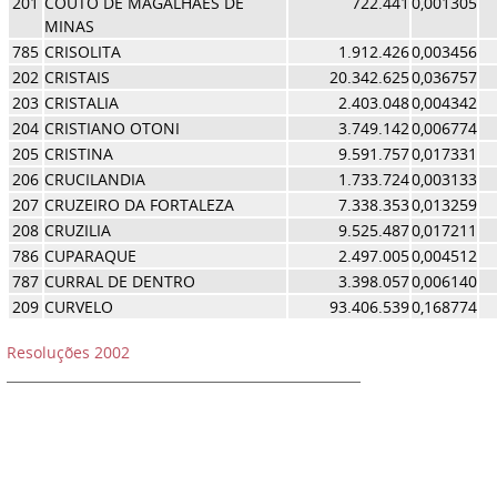
201
COUTO DE MAGALHAES DE
722.441
0,001305
MINAS
785
CRISOLITA
1.912.426
0,003456
202
CRISTAIS
20.342.625
0,036757
203
CRISTALIA
2.403.048
0,004342
204
CRISTIANO OTONI
3.749.142
0,006774
205
CRISTINA
9.591.757
0,017331
206
CRUCILANDIA
1.733.724
0,003133
207
CRUZEIRO DA FORTALEZA
7.338.353
0,013259
208
CRUZILIA
9.525.487
0,017211
786
CUPARAQUE
2.497.005
0,004512
787
CURRAL DE DENTRO
3.398.057
0,006140
209
CURVELO
93.406.539
0,168774
Resoluções 2002