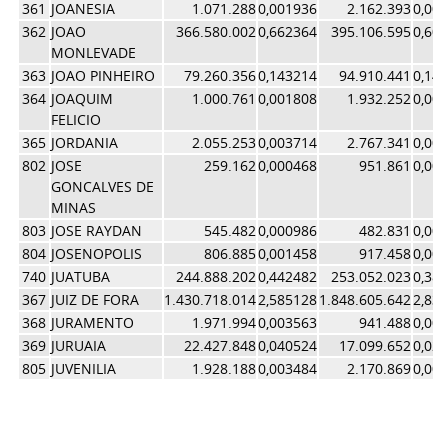
361
JOANESIA
1.071.288
0,001936
2.162.393
0,00
362
JOAO
366.580.002
0,662364
395.106.595
0,60
MONLEVADE
363
JOAO PINHEIRO
79.260.356
0,143214
94.910.441
0,14
364
JOAQUIM
1.000.761
0,001808
1.932.252
0,00
FELICIO
365
JORDANIA
2.055.253
0,003714
2.767.341
0,00
802
JOSE
259.162
0,000468
951.861
0,00
GONCALVES DE
MINAS
803
JOSE RAYDAN
545.482
0,000986
482.831
0,00
804
JOSENOPOLIS
806.885
0,001458
917.458
0,00
740
JUATUBA
244.888.202
0,442482
253.052.023
0,38
367
JUIZ DE FORA
1.430.718.014
2,585128
1.848.605.642
2,83
368
JURAMENTO
1.971.994
0,003563
941.488
0,00
369
JURUAIA
22.427.848
0,040524
17.099.652
0,02
805
JUVENILIA
1.928.188
0,003484
2.170.869
0,00