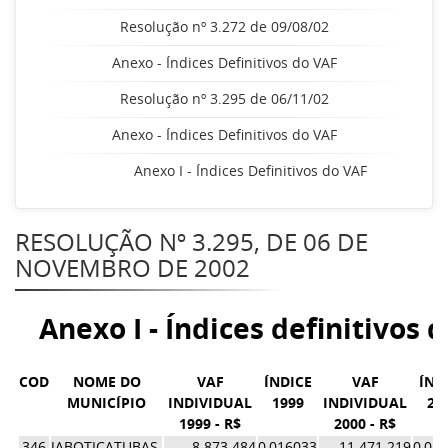
Resolução nº 3.272 de 09/08/02
Anexo - Índices Definitivos do VAF
Resolução nº 3.295 de 06/11/02
Anexo - Índices Definitivos do VAF
Anexo I - Índices Definitivos do VAF
RESOLUÇÃO Nº 3.295, DE 06 DE
NOVEMBRO DE 2002
Anexo I - Índices definitivos 
COD
NOME DO
VAF
ÍNDICE
VAF
ÍND
MUNICÍPIO
INDIVIDUAL
1999
INDIVIDUAL
20
1999 - R$
2000 - R$
346
JABOTICATUBAS
8.873.484
0,016033
11.471.219
0,01