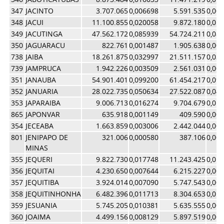
347
JACINTO
3.707.065
0,006698
5.591.535
0,00
348
JACUI
11.100.855
0,020058
9.872.180
0,01
349
JACUTINGA
47.562.172
0,085939
54.724.211
0,08
350
JAGUARACU
822.761
0,001487
1.905.638
0,00
738
JAIBA
18.261.875
0,032997
21.511.157
0,03
739
JAMPRUCA
1.942.226
0,003509
2.561.031
0,00
351
JANAUBA
54.901.401
0,099200
61.454.217
0,09
352
JANUARIA
28.022.735
0,050634
27.522.087
0,04
353
JAPARAIBA
9.006.713
0,016274
9.704.679
0,01
865
JAPONVAR
635.918
0,001149
409.590
0,00
354
JECEABA
1.663.859
0,003006
2.442.044
0,00
801
JENIPAPO DE
321.006
0,000580
387.106
0,00
MINAS
355
JEQUERI
9.822.730
0,017748
11.243.425
0,01
356
JEQUITAI
4.230.650
0,007644
6.215.227
0,00
357
JEQUITIBA
3.924.014
0,007090
5.747.543
0,00
358
JEQUITINHONHA
6.482.396
0,011713
8.304.653
0,01
359
JESUANIA
5.745.205
0,010381
5.635.555
0,00
360
JOAIMA
4.499.156
0,008129
5.897.519
0,00