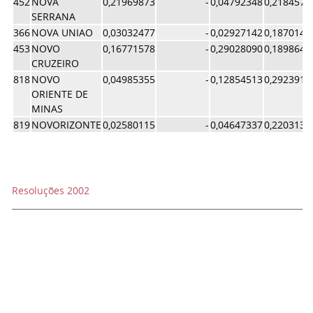
452
NOVA
0,21969873
-
0,04792348
0,2184578
SERRANA
366
NOVA UNIAO
0,03032477
-
0,02927142
0,1870143
453
NOVO
0,16771578
-
0,29028090
0,1898645
CRUZEIRO
818
NOVO
0,04985355
-
0,12854513
0,2923916
ORIENTE DE
MINAS
819
NOVORIZONTE
0,02580115
-
0,04647337
0,2203131
Resoluções 2002