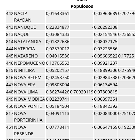
Populosos
442
NACIP
0,01648361
-
0,03963689
0,2027943
RAYDAN
443
NANUQUE
0,22834877
-
0,26292308
813
NAQUE
0,03084333
-
0,02154546
0,2365523
814
NATALANDIA
0,01822686
-
0,08032175
444
NATERCIA
0,02579012
-
0,03226536
445
NAZARENO
0,04015536
-
0,05606522
0,1772516
446
NEPOMUCENO
0,13706553
-
0,09921237
815
NINHEIRA
0,05202157
-
0,18899306
0,2759464
816
NOVA BELEM
0,02458750
-
0,02984738
0,2036204
447
NOVA ERA
0,09803004
-
0,06134594
448
NOVA LIMA
0,36274426
0,70920119
0,07300815
449
NOVA MODICA
0,02239741
-
0,06397351
450
NOVA PONTE
0,05184504
-
0,18842392
817
NOVA
0,04091113
-
0,02084000
0,2510787
PORTEIRINHA
451
NOVA
0,07778411
-
0,06647159
0,1923082
RESENDE