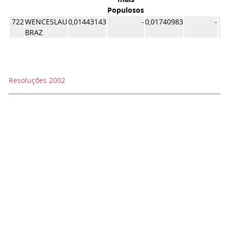
Populosos
722
WENCESLAU
0,01443143
-
0,01740983
-
BRAZ
Resoluções 2002