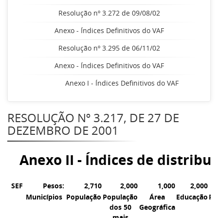
Resolução nº 3.272 de 09/08/02
Anexo - Índices Definitivos do VAF
Resolução nº 3.295 de 06/11/02
Anexo - Índices Definitivos do VAF
Anexo I - Índices Definitivos do VAF
RESOLUÇÃO Nº 3.217, DE 27 DE
DEZEMBRO DE 2001
Anexo II - Índices de distrib
SEF
Pesos:
2,710
2,000
1,000
2,000
Municípios
População
População
Área
Educação
Pa
dos 50
Geográfica
C
mais