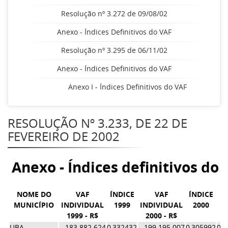
Resolução nº 3.272 de 09/08/02
Anexo - Índices Definitivos do VAF
Resolução nº 3.295 de 06/11/02
Anexo - Índices Definitivos do VAF
Anexo I - Índices Definitivos do VAF
RESOLUÇÃO Nº 3.233, DE 22 DE
FEVEREIRO DE 2002
Anexo - Índices definitivos do 
NOME DO
VAF
ÍNDICE
VAF
ÍNDICE
M
MUNICÍPIO
INDIVIDUAL
1999
INDIVIDUAL
2000
1999 - R$
2000 - R$
ÍN
UBA
183.882.624
0,332432
199.195.007
0,305992
0,