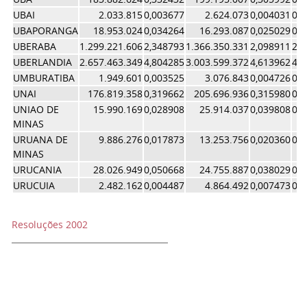
UBAI
2.033.815
0,003677
2.624.073
0,004031
0,
UBAPORANGA
18.953.024
0,034264
16.293.087
0,025029
0,
UBERABA
1.299.221.606
2,348793
1.366.350.331
2,098911
2,
UBERLANDIA
2.657.463.349
4,804285
3.003.599.372
4,613962
4,
UMBURATIBA
1.949.601
0,003525
3.076.843
0,004726
0,
UNAI
176.819.358
0,319662
205.696.936
0,315980
0,
UNIAO DE
15.990.169
0,028908
25.914.037
0,039808
0,
MINAS
URUANA DE
9.886.276
0,017873
13.253.756
0,020360
0,
MINAS
URUCANIA
28.026.949
0,050668
24.755.887
0,038029
0,
URUCUIA
2.482.162
0,004487
4.864.492
0,007473
0,
Resoluções 2002