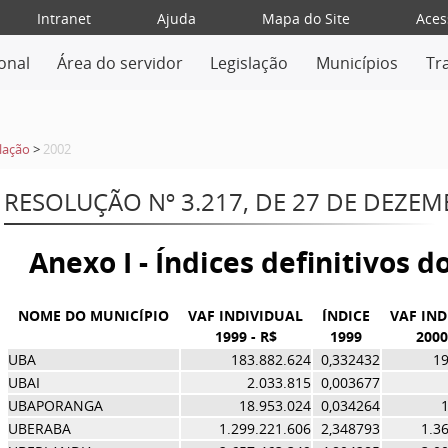
Intranet
Ajuda
Mapa do Site
Aces
ional
Área do servidor
Legislação
Municípios
Tr
lação
>
2002
RESOLUÇÃO Nº 3.217, DE 27 DE DEZE
Anexo I - Índices definitivos 
NOME DO MUNICÍPIO
VAF INDIVIDUAL
ÍNDICE
VAF IND
1999 - R$
1999
2000
UBA
183.882.624
0,332432
19
UBAI
2.033.815
0,003677
UBAPORANGA
18.953.024
0,034264
1
UBERABA
1.299.221.606
2,348793
1.3