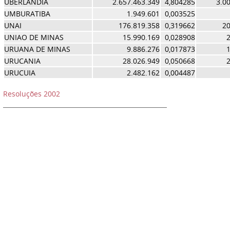
UBERLANDIA
2.657.463.349
4,804285
3.0
UMBURATIBA
1.949.601
0,003525
UNAI
176.819.358
0,319662
20
UNIAO DE MINAS
15.990.169
0,028908
2
URUANA DE MINAS
9.886.276
0,017873
1
URUCANIA
28.026.949
0,050668
2
URUCUIA
2.482.162
0,004487
Resoluções 2002