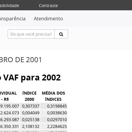
sibilidade
Contraste
ansparência
Atendimento
MBRO DE 2001
do VAF para 2002
IVIDUAL
ÍNDICE
MÉDIA DOS
 - R$
2000
ÍNDICES
9.195.007
0,307337
0,3198845
2.624.073
0,004049
0,0038630
6.293.087
0,025138
0,0297010
66.350.331
2,108132
2,2284625