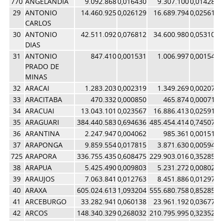
770
ANGELANDIA
9.092.868
0,016430
9.307.100
0,014285
29
ANTONIO
14.460.925
0,026129
16.689.794
0,025615
CARLOS
30
ANTONIO
42.511.092
0,076812
34.600.980
0,053106
DIAS
31
ANTONIO
847.410
0,001531
1.006.997
0,001546
PRADO DE
MINAS
32
ARACAI
1.283.203
0,002319
1.349.269
0,002071
33
ARACITABA
470.332
0,000850
465.874
0,000715
34
ARACUAI
13.043.101
0,023567
16.886.413
0,025917
35
ARAGUARI
384.440.583
0,694636
485.454.414
0,745074
36
ARANTINA
2.247.947
0,004062
985.361
0,001512
37
ARAPONGA
9.859.554
0,017815
3.871.630
0,005942
725
ARAPORA
336.755.435
0,608475
229.903.016
0,352855
38
ARAPUA
5.425.490
0,009803
5.231.272
0,008029
39
ARAUJOS
7.063.841
0,012763
8.451.886
0,012972
40
ARAXA
605.024.613
1,093204
555.680.758
0,852858
41
ARCEBURGO
33.282.941
0,060138
23.961.192
0,036776
42
ARCOS
148.340.329
0,268032
210.795.995
0,323529