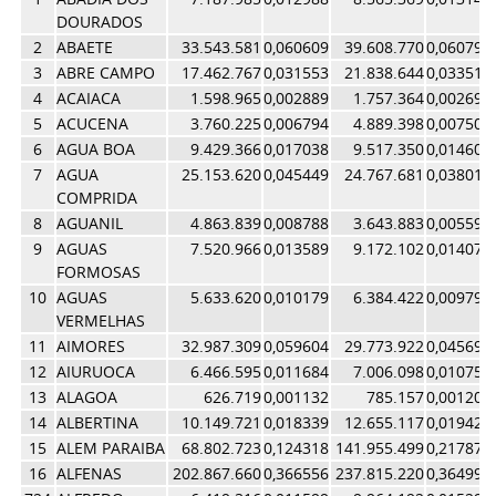
DOURADOS
2
ABAETE
33.543.581
0,060609
39.608.770
0,060791
3
ABRE CAMPO
17.462.767
0,031553
21.838.644
0,033518
4
ACAIACA
1.598.965
0,002889
1.757.364
0,002697
5
ACUCENA
3.760.225
0,006794
4.889.398
0,007504
6
AGUA BOA
9.429.366
0,017038
9.517.350
0,014607
7
AGUA
25.153.620
0,045449
24.767.681
0,038013
COMPRIDA
8
AGUANIL
4.863.839
0,008788
3.643.883
0,005593
9
AGUAS
7.520.966
0,013589
9.172.102
0,014077
FORMOSAS
10
AGUAS
5.633.620
0,010179
6.384.422
0,009799
VERMELHAS
11
AIMORES
32.987.309
0,059604
29.773.922
0,045697
12
AIURUOCA
6.466.595
0,011684
7.006.098
0,010753
13
ALAGOA
626.719
0,001132
785.157
0,001205
14
ALBERTINA
10.149.721
0,018339
12.655.117
0,019423
15
ALEM PARAIBA
68.802.723
0,124318
141.955.499
0,217873
16
ALFENAS
202.867.660
0,366556
237.815.220
0,364998