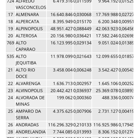
724
ALFREDO
6.419.316
0,011599
9.964.192
0,015293
VASCONCELOS
17
ALMENARA
16.640.846
0,030068
17.769.988
0,027273
18
ALPERCATA
8.395.949
0,015170
6.200.348
0,009516
19
ALPINOPOLIS
48.951.427
0,088449
42.063.923
0,064560
20
ALTEROSA
20.156.980
0,036421
17.582.246
0,026985
769
ALTO
16.123.995
0,029134
9.051.024
0,013891
CAPARAO
535
ALTO
11.978.099
0,021643
12.099.655
0,018571
JEQUITIBA
21
ALTO RIO
3.458.004
0,006248
3.542.427
0,005437
DOCE
22
ALVARENGA
1.636.713
0,002957
1.645.106
0,002525
23
ALVINOPOLIS
20.442.421
0,036937
25.369.078
0,038936
24
ALVORADA DE
199.062
0,000360
488.336
0,000749
MINAS
25
AMPARO DA
4.375.625
0,007906
2.731.127
0,004192
SERRA
26
ANDRADAS
116.296.329
0,210133
116.925.986
0,179458
28
ANDRELANDIA
7.744.085
0,013993
8.306.152
0,012748