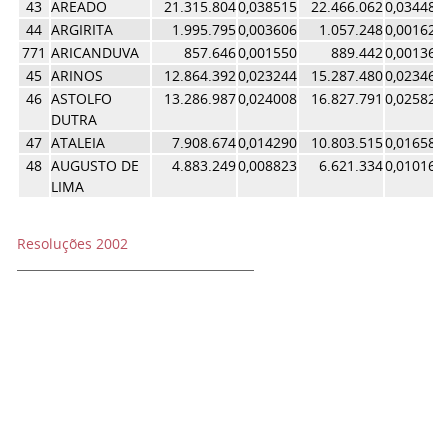
43
AREADO
21.315.804
0,038515
22.466.062
0,034481
44
ARGIRITA
1.995.795
0,003606
1.057.248
0,001623
771
ARICANDUVA
857.646
0,001550
889.442
0,001365
45
ARINOS
12.864.392
0,023244
15.287.480
0,023463
46
ASTOLFO
13.286.987
0,024008
16.827.791
0,025827
DUTRA
47
ATALEIA
7.908.674
0,014290
10.803.515
0,016581
48
AUGUSTO DE
4.883.249
0,008823
6.621.334
0,010162
LIMA
Resoluções 2002