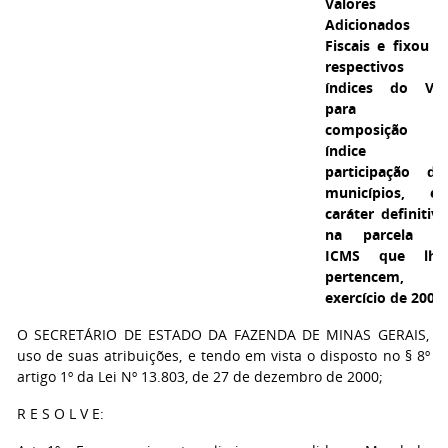
Valores
Adicionados
Fiscais e fixou o
respectivos
índices do VA
para 
composição d
índice d
participação do
municípios, e
caráter definitivo
na parcela d
ICMS que lhe
pertencem, n
exercício de 2002.
O SECRETÁRIO DE ESTADO DA FAZENDA DE MINAS GERAIS, n
uso de suas atribuições, e tendo em vista o disposto no § 8º d
artigo 1º da Lei Nº 13.803, de 27 de dezembro de 2000;
R E S O L V E: