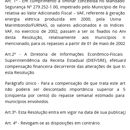
Art. 1º - Em cumprimento a liminar concedida no Mandado d
Segurança Nº 279.252-1.00, impetrado pelo Município de Frutal
relativa ao Valor Adicionado Fiscal – VAF, referente à geração d
energia elétrica produzida em 2000, pela Usina d
Marimbondo/FURNAS, os valores adicionados e os índices d
VAF, no exercício de 2002, passam a ser os fixados no Anex
desta Resolução, relativamente aos municípios nel
mencionado, para os repasses a partir de 01 de maio de 2002.
Art.2º - A Diretoria de Informações Econômico-Fiscais d
Superintendência da Receita Estadual (DIEF/SRE), efetuará 
compensação financeira decorrente das alterações de que trat
esta Resolução.
Parágrafo único - Para a compensação de que trata este artig
não poderá ser descontado importância superior a 50
(cinqüenta por cento) do repasse semanal estimado para o
municípios envolvidos.
Art.3º- Esta Resolução entra em vigor na data de sua publicação
Art. 4º - Revogam-se as disposições em contrário.