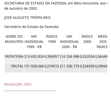
SECRETARIA DE ESTADO DA FAZENDA, em Belo Horizonte, aos 04
de outubro de 2002.
JOSÉ AUGUSTO TRÓPIA REIS
Secretário de Estado da Fazenda
NOME DO
VAF
ÍNDICE
VAF
ÍNDICE
MÉDIA
MUNICÍPIO
INDIVIDUAL
1999
INDIVIDUAL
2000
DOS
1999 - R$
2000 - R$
ÍNDICES
FRONTEIRA
219.692.826
0,396957
216.336.988
0,332034
0,364495
FRUTAL
151.928.066
0,274515
211.336.773
0,324359
0,299437
Resoluções 2002