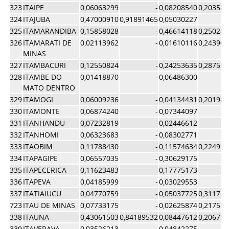
323
ITAIPE
0,06063299
-
0,08208540
0,203585
324
ITAJUBA
0,47000910
0,91891465
0,05030227
325
ITAMARANDIBA
0,15858028
-
0,46614118
0,250288
326
ITAMARATI DE
0,02113962
-
0,01610116
0,243909
MINAS
327
ITAMBACURI
0,12550824
-
0,24253635
0,287553
328
ITAMBE DO
0,01418870
-
0,06486300
MATO DENTRO
329
ITAMOGI
0,06009236
-
0,04134431
0,201988
330
ITAMONTE
0,06874240
-
0,07344097
331
ITANHANDU
0,07232819
-
0,02446612
332
ITANHOMI
0,06323683
-
0,08302771
333
ITAOBIM
0,11788430
-
0,11574634
0,224910
334
ITAPAGIPE
0,06557035
-
0,30629175
335
ITAPECERICA
0,11623483
-
0,17775173
336
ITAPEVA
0,04185999
-
0,03029553
337
ITATIAIUCU
0,04770759
-
0,05037725
0,311722
723
ITAU DE MINAS
0,07733175
-
0,02625874
0,217552
338
ITAUNA
0,43061503
0,84189532
0,08447612
0,206758
339
ITAVERAVA
0,03526213
-
0,04842275