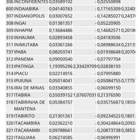
306
INCONFIDENTES
0,03589102
-
0,02550898
800
INDAIABIRA
0,04140763
-
0,17165309
0,324052
307
INDIANOPOLIS
0,03007652
-
0,14285027
0,243702
308
INGAI
0,01381357
-
0,05220905
309
INHAPIM
0,13684486
-
0,14682571
0,201808
310
INHAUMA
0,02893458
-
0,04183506
311
INIMUTABA
0,03361266
-
0,08988634
0,231350
737
IPABA
0,08203741
-
0,01938648
0,207066
312
IPANEMA
0,09050540
-
0,07797704
313
IPATINGA
1,19395296
2,33429709
0,02838193
314
IPIACU
0,02214916
-
0,07995880
315
IPUIUNA
0,05014041
-
0,05084755
0,177577
316
IRAI DE MINAS
0,03340855
-
0,06099150
317
ITABIRA
0,55039152
1,07607031
0,21376590
318
ITABIRINHA DE
0,05384757
-
0,03575687
0,185503
MANTENA
319
ITABIRITO
0,21301261
-
0,09234522
0,180137
320
ITACAMBIRA
0,02362210
-
0,30424864
0,209289
321
ITACARAMBI
0,09788661
-
0,20873738
0,385328
322
ITAGUARA
0,06274585
-
0,06996991