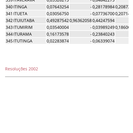
340
ITINGA
0,07643254
-
0,28178984
0,208722
341
ITUETA
0,03056750
-
0,07736700
0,207145
342
ITUIUTABA
0,49287542
0,96362058
0,44247594
343
ITUMIRIM
0,03540004
-
0,03989249
0,186006
344
ITURAMA
0,16173578
-
0,23840243
345
ITUTINGA
0,02283874
-
0,06339074
Resoluções 2002