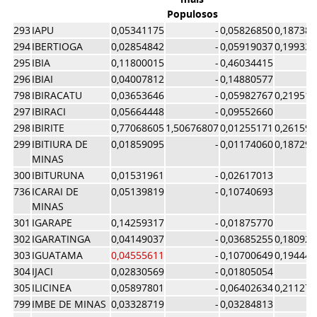
Populosos
293
IAPU
0,05341175
-
0,05826850
0,187384
294
IBERTIOGA
0,02854842
-
0,05919037
0,199335
295
IBIA
0,11800015
-
0,46034415
296
IBIAI
0,04007812
-
0,14880577
798
IBIRACATU
0,03653646
-
0,05982767
0,219511
297
IBIRACI
0,05664448
-
0,09552660
298
IBIRITE
0,77068605
1,50676807
0,01255171
0,261590
299
IBITIURA DE
0,01859095
-
0,01174060
0,187297
MINAS
300
IBITURUNA
0,01531961
-
0,02617013
736
ICARAI DE
0,05139819
-
0,10740693
MINAS
301
IGARAPE
0,14259317
-
0,01875770
302
IGARATINGA
0,04149037
-
0,03685255
0,180925
303
IGUATAMA
0,04555611
-
0,10700649
0,194449
304
IJACI
0,02830569
-
0,01805054
305
ILICINEA
0,05897801
-
0,06402634
0,211272
799
IMBE DE MINAS
0,03328719
-
0,03284813