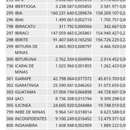
294
IBERTIOGA
3.238.587
0,005855
3.581.971
0,00
295
IBIA
160.231.640
0,289674
158.269.107
0,24
296
IBIAI
1.499.061
0,002710
1.705.751
0,00
798
IBIRACATU
311.792
0,000564
342.667
0,00
297
IBIRACI
147.059.465
0,265861
154.940.427
0,23
298
IBIRITE
91.407.045
0,165250
156.726.225
0,24
299
IBITIURA DE
4.865.903
0,008797
4.466.920
0,00
MINAS
300
IBITURUNA
2.762.334
0,004994
2.014.452
0,00
736
ICARAI DE
1.025.966
0,001855
1.262.423
0,00
MINAS
301
IGARAPE
42.798.064
0,077372
45.815.703
0,07
302
IGARATINGA
25.590.041
0,046263
31.073.655
0,04
303
IGUATAMA
37.004.194
0,066898
44.728.601
0,06
304
IJACI
8.736.308
0,015794
9.309.298
0,01
305
ILICINEA
24.605.920
0,044484
19.748.010
0,03
799
IMBE DE MINAS
9.964.141
0,018014
8.623.588
0,01
306
INCONFIDENTES
9.100.249
0,016452
12.479.371
0,01
800
INDAIABIRA
1.608.948
0,002909
1.889.222
0,00