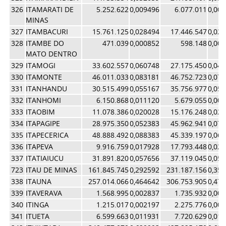
326
ITAMARATI DE
5.252.622
0,009496
6.077.011
0,00
MINAS
327
ITAMBACURI
15.761.125
0,028494
17.446.547
0,02
328
ITAMBE DO
471.039
0,000852
598.148
0,00
MATO DENTRO
329
ITAMOGI
33.602.557
0,060748
27.175.450
0,04
330
ITAMONTE
46.011.033
0,083181
46.752.723
0,07
331
ITANHANDU
30.515.499
0,055167
35.756.977
0,05
332
ITANHOMI
6.150.868
0,011120
5.679.055
0,00
333
ITAOBIM
11.078.386
0,020028
15.176.248
0,02
334
ITAPAGIPE
28.975.350
0,052383
45.962.941
0,07
335
ITAPECERICA
48.888.492
0,088383
45.339.197
0,06
336
ITAPEVA
9.916.759
0,017928
17.793.448
0,02
337
ITATIAIUCU
31.891.820
0,057656
37.119.045
0,05
723
ITAU DE MINAS
161.845.745
0,292592
231.187.156
0,35
338
ITAUNA
257.014.066
0,464642
306.753.905
0,47
339
ITAVERAVA
1.568.995
0,002837
1.735.932
0,00
340
ITINGA
1.215.017
0,002197
2.275.776
0,00
341
ITUETA
6.599.663
0,011931
7.720.629
0,01