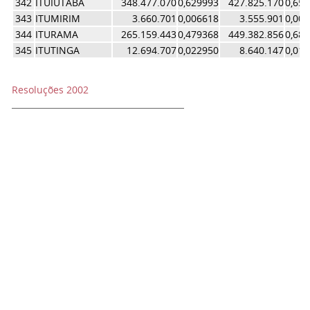
342
ITUIUTABA
348.477.070
0,629993
427.825.170
0,65
343
ITUMIRIM
3.660.701
0,006618
3.555.901
0,00
344
ITURAMA
265.159.443
0,479368
449.382.856
0,68
345
ITUTINGA
12.694.707
0,022950
8.640.147
0,01
Resoluções 2002