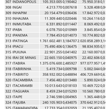
307
INDIANOPOLIS
105.353.005
0,190462
75.950.318
0,11
308
INGAI
4.213.770
0,007618
5.328.408
0,00
309
INHAPIM
20.154.479
0,036436
17.842.972
0,02
310
INHAUMA
11.309.440
0,020446
10.264.116
0,01
311
INIMUTABA
6.331.892
0,011447
8.069.492
0,01
737
IPABA
6.078.750
0,010989
3.845.854
0,00
312
IPANEMA
7.784.453
0,014073
10.774.802
0,01
313
IPATINGA
1.761.602.481
3,184707
2.020.858.289
3,10
314
IPIACU
75.490.406
0,136475
98.834.935
0,15
315
IPUIUNA
22.901.255
0,041402
22.160.007
0,03
316
IRAI DE MINAS
22.665.150
0,040975
22.402.606
0,03
317
ITABIRA
1.375.076.600
2,485927
977.077.957
1,49
318
ITABIRINHA
5.419.734
0,009798
5.002.044
0,00
319
ITABIRITO
358.932.002
0,648894
406.729.669
0,62
320
ITACAMBIRA
7.456.482
0,013480
5.890.024
0,00
321
ITACARAMBI
10.013.643
0,018103
10.469.722
0,01
322
ITAGUARA
8.459.234
0,015293
10.560.780
0,01
323
ITAIPE
2.746.598
0,004965
1.365.448
0,00
324
ITAJUBA
240.105.903
0,434075
370.642.912
0,56
325
ITAMARANDIBA
17.733.354
0,032059
21.195.407
0,03