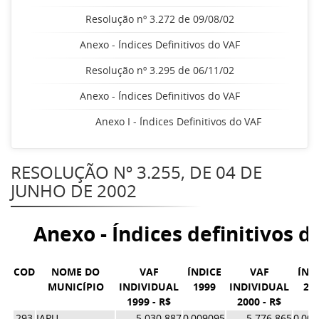
Resolução nº 3.272 de 09/08/02
Anexo - Índices Definitivos do VAF
Resolução nº 3.295 de 06/11/02
Anexo - Índices Definitivos do VAF
Anexo I - Índices Definitivos do VAF
RESOLUÇÃO Nº 3.255, DE 04 DE
JUNHO DE 2002
Anexo - Índices definitivos d
COD
NOME DO
VAF
ÍNDICE
VAF
ÍND
MUNICÍPIO
INDIVIDUAL
1999
INDIVIDUAL
20
1999 - R$
2000 - R$
293
IAPU
5.030.887
0,009095
5.776.865
0,00