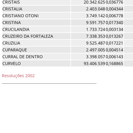
CRISTAIS
20.342.625
0,036776
CRISTALIA
2.403.048
0,004344
CRISTIANO OTONI
3.749.142
0,006778
CRISTINA
9.591.757
0,017340
CRUCILANDIA
1.733.724
0,003134
CRUZEIRO DA FORTALEZA
7.338.353
0,013267
CRUZILIA
9.525.487
0,017221
CUPARAQUE
2.497.005
0,004514
CURRAL DE DENTRO
3.398.057
0,006143
CURVELO
93.406.539
0,168865
Resoluções 2002