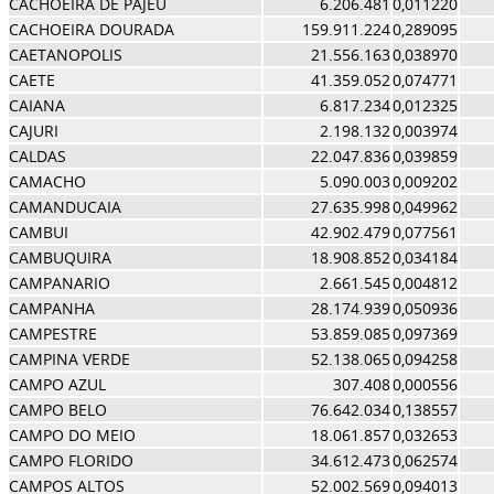
CACHOEIRA DE PAJEU
6.206.481
0,011220
CACHOEIRA DOURADA
159.911.224
0,289095
CAETANOPOLIS
21.556.163
0,038970
CAETE
41.359.052
0,074771
CAIANA
6.817.234
0,012325
CAJURI
2.198.132
0,003974
CALDAS
22.047.836
0,039859
CAMACHO
5.090.003
0,009202
CAMANDUCAIA
27.635.998
0,049962
CAMBUI
42.902.479
0,077561
CAMBUQUIRA
18.908.852
0,034184
CAMPANARIO
2.661.545
0,004812
CAMPANHA
28.174.939
0,050936
CAMPESTRE
53.859.085
0,097369
CAMPINA VERDE
52.138.065
0,094258
CAMPO AZUL
307.408
0,000556
CAMPO BELO
76.642.034
0,138557
CAMPO DO MEIO
18.061.857
0,032653
CAMPO FLORIDO
34.612.473
0,062574
CAMPOS ALTOS
52.002.569
0,094013