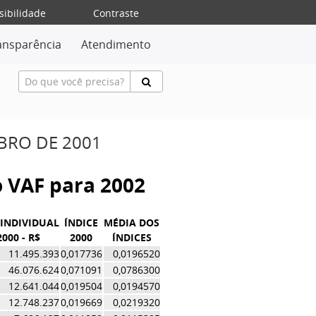
sibilidade
Contraste
ansparência
Atendimento
MBRO DE 2001
do VAF para 2002
 INDIVIDUAL
ÍNDICE
MÉDIA DOS
2000 - R$
2000
ÍNDICES
11.495.393
0,017736
0,0196520
46.076.624
0,071091
0,0786300
12.641.044
0,019504
0,0194570
12.748.237
0,019669
0,0219320