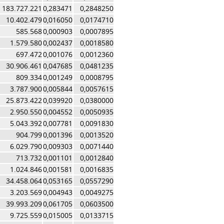
183.727.221
0,283471
0,2848250
10.402.479
0,016050
0,0174710
585.568
0,000903
0,0007895
1.579.580
0,002437
0,0018580
697.472
0,001076
0,0012360
30.906.461
0,047685
0,0481235
809.334
0,001249
0,0008795
3.787.900
0,005844
0,0057615
25.873.422
0,039920
0,0380000
2.950.550
0,004552
0,0050935
5.043.392
0,007781
0,0091830
904.799
0,001396
0,0013520
6.029.790
0,009303
0,0071440
713.732
0,001101
0,0012840
1.024.846
0,001581
0,0016835
34.458.064
0,053165
0,0557290
3.203.569
0,004943
0,0049275
39.993.209
0,061705
0,0603500
9.725.559
0,015005
0,0133715