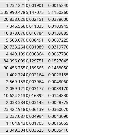
1.232.221
0,001901
0,0015240
.335.990.478
5,147075
5,1150260
20.838.029
0,032151
0,0378600
7.346.566
0,011335
0,0103945
10.878.076
0,016784
0,0139885
5.503.070
0,008491
0,0087225
20.733.264
0,031989
0,0319770
4.449.109
0,006864
0,0067730
84.096.009
0,129751
0,1527045
90.456.755
0,139565
0,1488050
1.402.724
0,002164
0,0026185
2.569.153
0,003964
0,0043060
2.059.121
0,003177
0,0033170
10.624.213
0,016392
0,0144830
2.038.384
0,003145
0,0028775
23.422.918
0,036139
0,0360070
3.237.087
0,004994
0,0043090
1.104.843
0,001705
0,0015055
2.349.304
0,003625
0,0035410