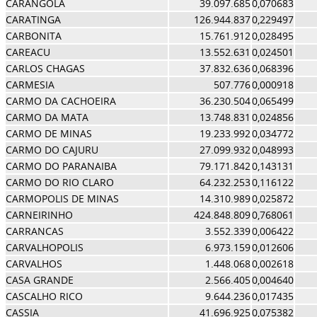
CARANGOLA
39.097.685
0,070683
CARATINGA
126.944.837
0,229497
CARBONITA
15.761.912
0,028495
CAREACU
13.552.631
0,024501
CARLOS CHAGAS
37.832.636
0,068396
CARMESIA
507.776
0,000918
CARMO DA CACHOEIRA
36.230.504
0,065499
CARMO DA MATA
13.748.831
0,024856
CARMO DE MINAS
19.233.992
0,034772
CARMO DO CAJURU
27.099.932
0,048993
CARMO DO PARANAIBA
79.171.842
0,143131
CARMO DO RIO CLARO
64.232.253
0,116122
CARMOPOLIS DE MINAS
14.310.989
0,025872
CARNEIRINHO
424.848.809
0,768061
CARRANCAS
3.552.339
0,006422
CARVALHOPOLIS
6.973.159
0,012606
CARVALHOS
1.448.068
0,002618
CASA GRANDE
2.566.405
0,004640
CASCALHO RICO
9.644.236
0,017435
CASSIA
41.696.925
0,075382