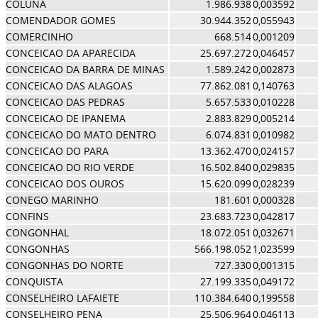
COLUNA
1.986.938
0,003592
COMENDADOR GOMES
30.944.352
0,055943
COMERCINHO
668.514
0,001209
CONCEICAO DA APARECIDA
25.697.272
0,046457
CONCEICAO DA BARRA DE MINAS
1.589.242
0,002873
CONCEICAO DAS ALAGOAS
77.862.081
0,140763
CONCEICAO DAS PEDRAS
5.657.533
0,010228
CONCEICAO DE IPANEMA
2.883.829
0,005214
CONCEICAO DO MATO DENTRO
6.074.831
0,010982
CONCEICAO DO PARA
13.362.470
0,024157
CONCEICAO DO RIO VERDE
16.502.840
0,029835
CONCEICAO DOS OUROS
15.620.099
0,028239
CONEGO MARINHO
181.601
0,000328
CONFINS
23.683.723
0,042817
CONGONHAL
18.072.051
0,032671
CONGONHAS
566.198.052
1,023599
CONGONHAS DO NORTE
727.330
0,001315
CONQUISTA
27.199.335
0,049172
CONSELHEIRO LAFAIETE
110.384.640
0,199558
CONSELHEIRO PENA
25.506.964
0,046113