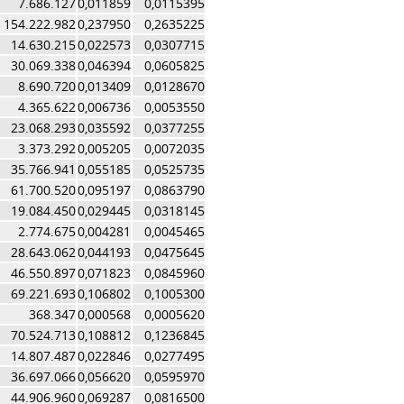
7.686.127
0,011859
0,0115395
154.222.982
0,237950
0,2635225
14.630.215
0,022573
0,0307715
30.069.338
0,046394
0,0605825
8.690.720
0,013409
0,0128670
4.365.622
0,006736
0,0053550
23.068.293
0,035592
0,0377255
3.373.292
0,005205
0,0072035
35.766.941
0,055185
0,0525735
61.700.520
0,095197
0,0863790
19.084.450
0,029445
0,0318145
2.774.675
0,004281
0,0045465
28.643.062
0,044193
0,0475645
46.550.897
0,071823
0,0845960
69.221.693
0,106802
0,1005300
368.347
0,000568
0,0005620
70.524.713
0,108812
0,1236845
14.807.487
0,022846
0,0277495
36.697.066
0,056620
0,0595970
44.906.960
0,069287
0,0816500