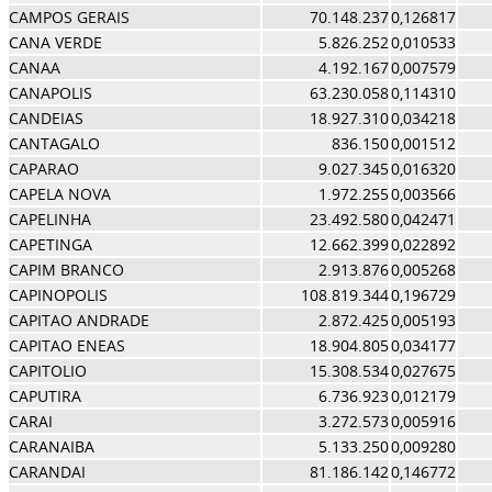
CAMPOS GERAIS
70.148.237
0,126817
CANA VERDE
5.826.252
0,010533
CANAA
4.192.167
0,007579
CANAPOLIS
63.230.058
0,114310
CANDEIAS
18.927.310
0,034218
CANTAGALO
836.150
0,001512
CAPARAO
9.027.345
0,016320
CAPELA NOVA
1.972.255
0,003566
CAPELINHA
23.492.580
0,042471
CAPETINGA
12.662.399
0,022892
CAPIM BRANCO
2.913.876
0,005268
CAPINOPOLIS
108.819.344
0,196729
CAPITAO ANDRADE
2.872.425
0,005193
CAPITAO ENEAS
18.904.805
0,034177
CAPITOLIO
15.308.534
0,027675
CAPUTIRA
6.736.923
0,012179
CARAI
3.272.573
0,005916
CARANAIBA
5.133.250
0,009280
CARANDAI
81.186.142
0,146772