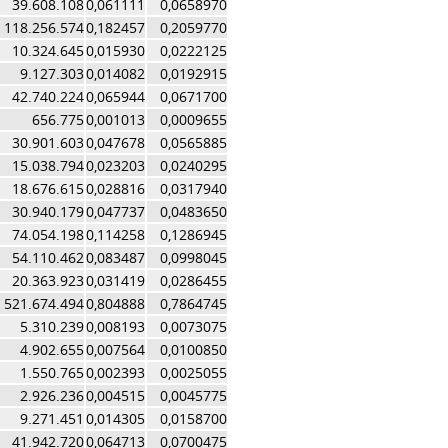
39.608.108
0,061111
0,0658970
118.256.574
0,182457
0,2059770
10.324.645
0,015930
0,0222125
9.127.303
0,014082
0,0192915
42.740.224
0,065944
0,0671700
656.775
0,001013
0,0009655
30.901.603
0,047678
0,0565885
15.038.794
0,023203
0,0240295
18.676.615
0,028816
0,0317940
30.940.179
0,047737
0,0483650
74.054.198
0,114258
0,1286945
54.110.462
0,083487
0,0998045
20.363.923
0,031419
0,0286455
521.674.494
0,804888
0,7864745
5.310.239
0,008193
0,0073075
4.902.655
0,007564
0,0100850
1.550.765
0,002393
0,0025055
2.926.236
0,004515
0,0045775
9.271.451
0,014305
0,0158700
41.942.720
0,064713
0,0700475