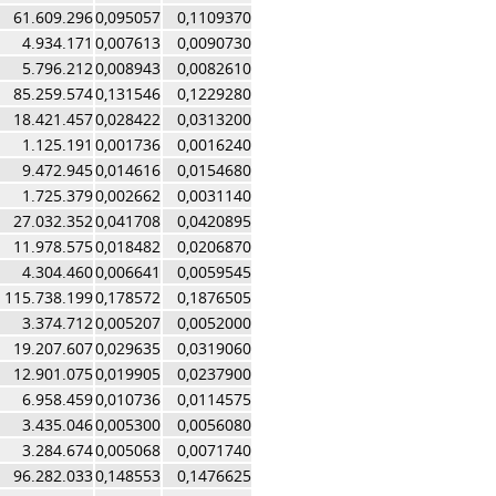
61.609.296
0,095057
0,1109370
4.934.171
0,007613
0,0090730
5.796.212
0,008943
0,0082610
85.259.574
0,131546
0,1229280
18.421.457
0,028422
0,0313200
1.125.191
0,001736
0,0016240
9.472.945
0,014616
0,0154680
1.725.379
0,002662
0,0031140
27.032.352
0,041708
0,0420895
11.978.575
0,018482
0,0206870
4.304.460
0,006641
0,0059545
115.738.199
0,178572
0,1876505
3.374.712
0,005207
0,0052000
19.207.607
0,029635
0,0319060
12.901.075
0,019905
0,0237900
6.958.459
0,010736
0,0114575
3.435.046
0,005300
0,0056080
3.284.674
0,005068
0,0071740
96.282.033
0,148553
0,1476625