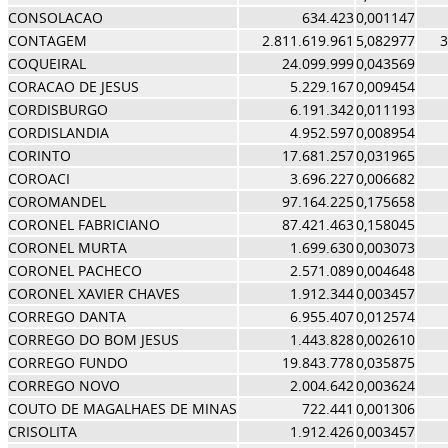
CONSOLACAO
634.423
0,001147
CONTAGEM
2.811.619.961
5,082977
3
COQUEIRAL
24.099.999
0,043569
CORACAO DE JESUS
5.229.167
0,009454
CORDISBURGO
6.191.342
0,011193
CORDISLANDIA
4.952.597
0,008954
CORINTO
17.681.257
0,031965
COROACI
3.696.227
0,006682
COROMANDEL
97.164.225
0,175658
CORONEL FABRICIANO
87.421.463
0,158045
CORONEL MURTA
1.699.630
0,003073
CORONEL PACHECO
2.571.089
0,004648
CORONEL XAVIER CHAVES
1.912.344
0,003457
CORREGO DANTA
6.955.407
0,012574
CORREGO DO BOM JESUS
1.443.828
0,002610
CORREGO FUNDO
19.843.778
0,035875
CORREGO NOVO
2.004.642
0,003624
COUTO DE MAGALHAES DE MINAS
722.441
0,001306
CRISOLITA
1.912.426
0,003457