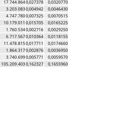
17.744.864
0,027378
0,0320770
3.203.083
0,004942
0,0046430
4.747.780
0,007325
0,0070515
10.179.011
0,015705
0,0165225
1.760.534
0,002716
0,0029250
6.717.567
0,010364
0,0118155
11.478.815
0,017711
0,0174660
1.864.317
0,002876
0,0036950
3.740.699
0,005771
0,0059570
105.209.403
0,162327
0,1655960