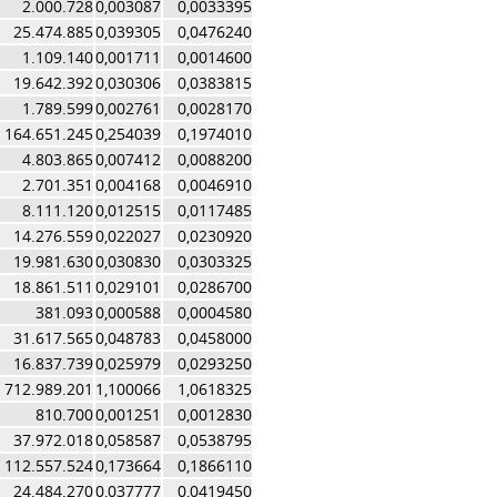
2.000.728
0,003087
0,0033395
25.474.885
0,039305
0,0476240
1.109.140
0,001711
0,0014600
19.642.392
0,030306
0,0383815
1.789.599
0,002761
0,0028170
164.651.245
0,254039
0,1974010
4.803.865
0,007412
0,0088200
2.701.351
0,004168
0,0046910
8.111.120
0,012515
0,0117485
14.276.559
0,022027
0,0230920
19.981.630
0,030830
0,0303325
18.861.511
0,029101
0,0286700
381.093
0,000588
0,0004580
31.617.565
0,048783
0,0458000
16.837.739
0,025979
0,0293250
712.989.201
1,100066
1,0618325
810.700
0,001251
0,0012830
37.972.018
0,058587
0,0538795
112.557.524
0,173664
0,1866110
24.484.270
0,037777
0,0419450