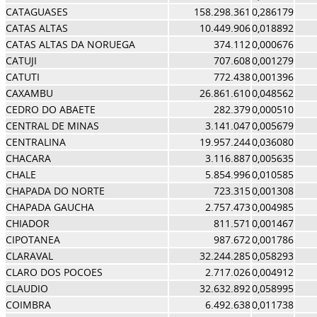
CATAGUASES
158.298.361
0,286179
CATAS ALTAS
10.449.906
0,018892
CATAS ALTAS DA NORUEGA
374.112
0,000676
CATUJI
707.608
0,001279
CATUTI
772.438
0,001396
CAXAMBU
26.861.610
0,048562
CEDRO DO ABAETE
282.379
0,000510
CENTRAL DE MINAS
3.141.047
0,005679
CENTRALINA
19.957.244
0,036080
CHACARA
3.116.887
0,005635
CHALE
5.854.996
0,010585
CHAPADA DO NORTE
723.315
0,001308
CHAPADA GAUCHA
2.757.473
0,004985
CHIADOR
811.571
0,001467
CIPOTANEA
987.672
0,001786
CLARAVAL
32.244.285
0,058293
CLARO DOS POCOES
2.717.026
0,004912
CLAUDIO
32.632.892
0,058995
COIMBRA
6.492.638
0,011738