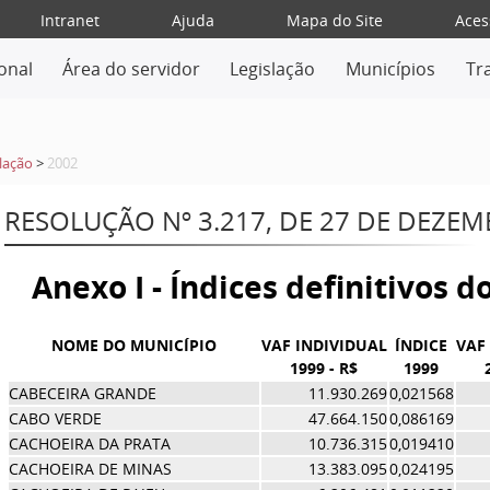
Intranet
Ajuda
Mapa do Site
Aces
ional
Área do servidor
Legislação
Municípios
Tr
lação
>
2002
RESOLUÇÃO Nº 3.217, DE 27 DE DEZE
Anexo I - Índices definitivos 
NOME DO MUNICÍPIO
VAF INDIVIDUAL
ÍNDICE
VAF
1999 - R$
1999
CABECEIRA GRANDE
11.930.269
0,021568
CABO VERDE
47.664.150
0,086169
CACHOEIRA DA PRATA
10.736.315
0,019410
CACHOEIRA DE MINAS
13.383.095
0,024195