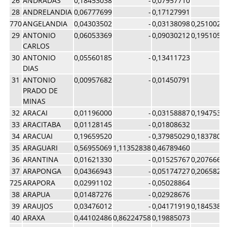
26
ANDRADAS
0,18453038
-
0,07957710
28
ANDRELANDIA
0,06777699
-
0,17127991
770
ANGELANDIA
0,04303502
-
0,03138098
0,2510026
29
ANTONIO
0,06053369
-
0,09030212
0,1951057
CARLOS
30
ANTONIO
0,05560185
-
0,13411723
DIAS
31
ANTONIO
0,00957682
-
0,01450791
PRADO DE
MINAS
32
ARACAI
0,01196000
-
0,03158887
0,1947539
33
ARACITABA
0,01128145
-
0,01808632
34
ARACUAI
0,19659520
-
0,37985029
0,1837804
35
ARAGUARI
0,56955069
1,11352838
0,46789460
36
ARANTINA
0,01621330
-
0,01525767
0,2076660
37
ARAPONGA
0,04366943
-
0,05174727
0,2065821
725
ARAPORA
0,02991102
-
0,05028864
38
ARAPUA
0,01487276
-
0,02928676
39
ARAUJOS
0,03476012
-
0,04171919
0,1845380
40
ARAXA
0,44102486
0,86224758
0,19885073