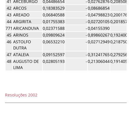
41
ARCEBURGO
0,04486654
-
0,02762876
0,2085081
42
ARCOS
0,18383529
-
0,08686854
43
AREADO
0,06840588
-
0,04798823
0,2001765
44
ARGIRITA
0,01755383
-
0,02720105
0,2018571
771
ARICANDUVA
0,02371588
-
0,04155390
45
ARINOS
0,09809624
-
0,89860267
0,1924006
46
ASTOLFO
0,06532210
-
0,02712949
0,2187505
DUTRA
47
ATALEIA
0,09152597
-
0,31241765
0,2792563
48
AUGUSTO DE
0,02805193
-
0,21306044
0,1914059
LIMA
Resoluções 2002