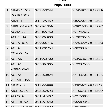
Populosos
1
ABADIA DOS
0,03553244
-
0,15049273
0,1883166
DOURADOS
2
ABAETE
0,12429459
-
0,30920730
0,2030576
3
ABRE CAMPO
0,07361356
-
0,08015305
0,2299023
4
ACAIACA
0,02159750
-
0,01742687
5
ACUCENA
0,06296099
-
0,13829546
6
AGUA BOA
0,09906716
-
0,22532247
0,2328984
7
AGUA
0,01230754
-
0,08393424
COMPRIDA
8
AGUANIL
0,01993700
-
0,03963689
0,1935435
9
AGUAS
0,09886305
-
0,13937580
FORMOSAS
10
AGUAS
0,06653024
-
0,21437082
0,2516737
VERMELHAS
11
AIMORES
0,13755099
-
0,23056229
0,1834274
12
AIURUOCA
0,03552693
-
0,11067351
0,2130097
13
ALAGOA
0,01547407
-
0,02759809
14
ALBERTINA
0,01591540
-
0,00989346