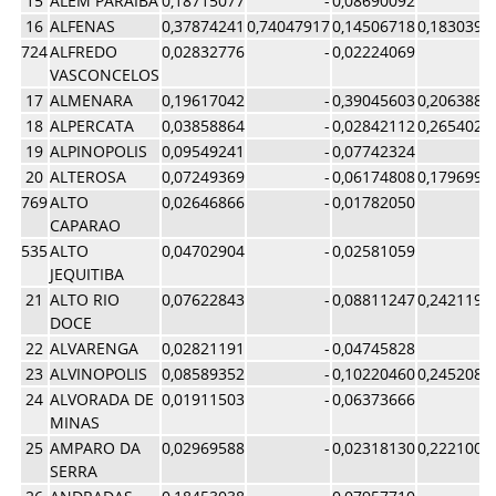
15
ALEM PARAIBA
0,18715077
-
0,08690092
16
ALFENAS
0,37874241
0,74047917
0,14506718
0,1830398
724
ALFREDO
0,02832776
-
0,02224069
VASCONCELOS
17
ALMENARA
0,19617042
-
0,39045603
0,2063887
18
ALPERCATA
0,03858864
-
0,02842112
0,2654025
19
ALPINOPOLIS
0,09549241
-
0,07742324
20
ALTEROSA
0,07249369
-
0,06174808
0,1796996
769
ALTO
0,02646866
-
0,01782050
CAPARAO
535
ALTO
0,04702904
-
0,02581059
JEQUITIBA
21
ALTO RIO
0,07622843
-
0,08811247
0,2421199
DOCE
22
ALVARENGA
0,02821191
-
0,04745828
23
ALVINOPOLIS
0,08589352
-
0,10220460
0,2452082
24
ALVORADA DE
0,01911503
-
0,06373666
MINAS
25
AMPARO DA
0,02969588
-
0,02318130
0,2221001
SERRA