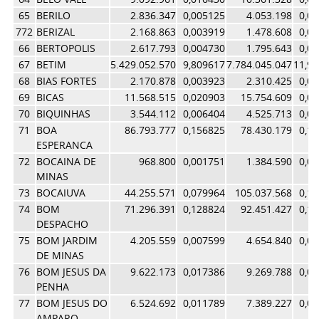
65
BERILO
2.836.347
0,005125
4.053.198
0,0
772
BERIZAL
2.168.863
0,003919
1.478.608
0,0
66
BERTOPOLIS
2.617.793
0,004730
1.795.643
0,0
67
BETIM
5.429.052.570
9,809617
7.784.045.047
11,9
68
BIAS FORTES
2.170.878
0,003923
2.310.425
0,0
69
BICAS
11.568.515
0,020903
15.754.609
0,0
70
BIQUINHAS
3.544.112
0,006404
4.525.713
0,0
71
BOA
86.793.777
0,156825
78.430.179
0,1
ESPERANCA
72
BOCAINA DE
968.800
0,001751
1.384.590
0,0
MINAS
73
BOCAIUVA
44.255.571
0,079964
105.037.568
0,1
74
BOM
71.296.391
0,128824
92.451.427
0,1
DESPACHO
75
BOM JARDIM
4.205.559
0,007599
4.654.840
0,0
DE MINAS
76
BOM JESUS DA
9.622.173
0,017386
9.269.788
0,0
PENHA
77
BOM JESUS DO
6.524.692
0,011789
7.389.227
0,0
AMPARO