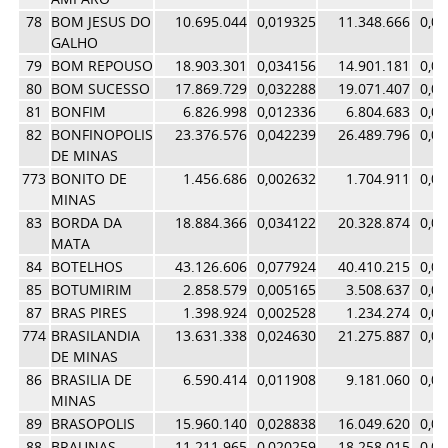
78
BOM JESUS DO
10.695.044
0,019325
11.348.666
0,0
GALHO
79
BOM REPOUSO
18.903.301
0,034156
14.901.181
0,0
80
BOM SUCESSO
17.869.729
0,032288
19.071.407
0,0
81
BONFIM
6.826.998
0,012336
6.804.683
0,0
82
BONFINOPOLIS
23.376.576
0,042239
26.489.796
0,0
DE MINAS
773
BONITO DE
1.456.686
0,002632
1.704.911
0,0
MINAS
83
BORDA DA
18.884.366
0,034122
20.328.874
0,0
MATA
84
BOTELHOS
43.126.606
0,077924
40.410.215
0,0
85
BOTUMIRIM
2.858.579
0,005165
3.508.637
0,0
87
BRAS PIRES
1.398.924
0,002528
1.234.274
0,0
774
BRASILANDIA
13.631.338
0,024630
21.275.887
0,0
DE MINAS
86
BRASILIA DE
6.590.414
0,011908
9.181.060
0,0
MINAS
89
BRASOPOLIS
15.960.140
0,028838
16.049.620
0,0
88
BRAUNAS
11.211.965
0,020259
18.258.015
0,0