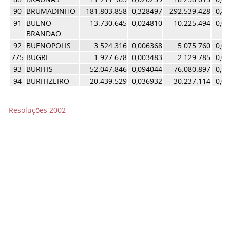
90
BRUMADINHO
181.803.858
0,328497
292.539.428
0,4
91
BUENO
13.730.645
0,024810
10.225.494
0,0
BRANDAO
92
BUENOPOLIS
3.524.316
0,006368
5.075.760
0,0
775
BUGRE
1.927.678
0,003483
2.129.785
0,0
93
BURITIS
52.047.846
0,094044
76.080.897
0,1
94
BURITIZEIRO
20.439.529
0,036932
30.237.114
0,0
Resoluções 2002