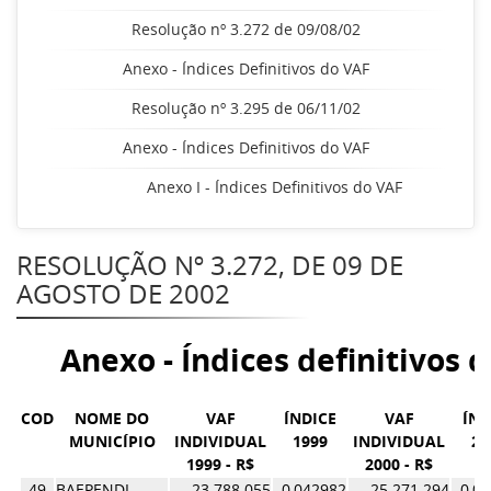
Resolução nº 3.272 de 09/08/02
Anexo - Índices Definitivos do VAF
Resolução nº 3.295 de 06/11/02
Anexo - Índices Definitivos do VAF
Anexo I - Índices Definitivos do VAF
RESOLUÇÃO Nº 3.272, DE 09 DE
AGOSTO DE 2002
Anexo - Índices definitivos 
COD
NOME DO
VAF
ÍNDICE
VAF
ÍND
MUNICÍPIO
INDIVIDUAL
1999
INDIVIDUAL
20
1999 - R$
2000 - R$
49
BAEPENDI
23.788.055
0,042982
25.271.294
0,0