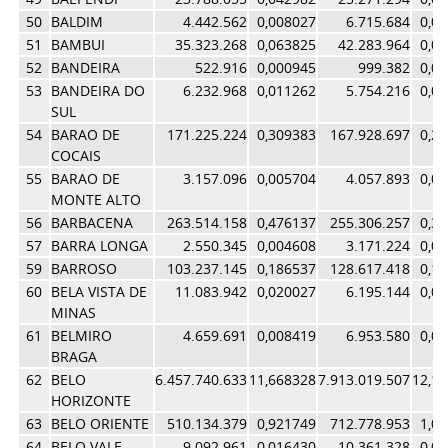
50
BALDIM
4.442.562
0,008027
6.715.684
0,0
51
BAMBUI
35.323.268
0,063825
42.283.964
0,0
52
BANDEIRA
522.916
0,000945
999.382
0,0
53
BANDEIRA DO
6.232.968
0,011262
5.754.216
0,0
SUL
54
BARAO DE
171.225.224
0,309383
167.928.697
0,2
COCAIS
55
BARAO DE
3.157.096
0,005704
4.057.893
0,0
MONTE ALTO
56
BARBACENA
263.514.158
0,476137
255.306.257
0,3
57
BARRA LONGA
2.550.345
0,004608
3.171.224
0,0
59
BARROSO
103.237.145
0,186537
128.617.418
0,1
60
BELA VISTA DE
11.083.942
0,020027
6.195.144
0,0
MINAS
61
BELMIRO
4.659.691
0,008419
6.953.580
0,0
BRAGA
62
BELO
6.457.740.633
11,668328
7.913.019.507
12,1
HORIZONTE
63
BELO ORIENTE
510.134.379
0,921749
712.778.953
1,0
64
BELO VALE
9.092.961
0,016430
10.361.328
0,0