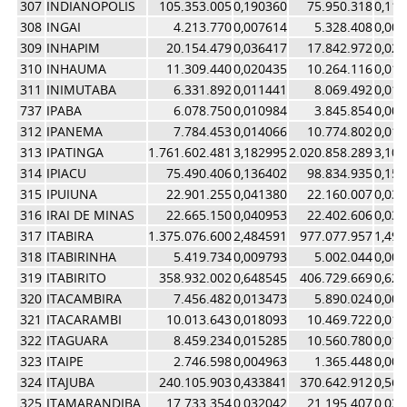
307
INDIANOPOLIS
105.353.005
0,190360
75.950.318
0,11
308
INGAI
4.213.770
0,007614
5.328.408
0,00
309
INHAPIM
20.154.479
0,036417
17.842.972
0,02
310
INHAUMA
11.309.440
0,020435
10.264.116
0,01
311
INIMUTABA
6.331.892
0,011441
8.069.492
0,01
737
IPABA
6.078.750
0,010984
3.845.854
0,00
312
IPANEMA
7.784.453
0,014066
10.774.802
0,01
313
IPATINGA
1.761.602.481
3,182995
2.020.858.289
3,10
314
IPIACU
75.490.406
0,136402
98.834.935
0,15
315
IPUIUNA
22.901.255
0,041380
22.160.007
0,03
316
IRAI DE MINAS
22.665.150
0,040953
22.402.606
0,03
317
ITABIRA
1.375.076.600
2,484591
977.077.957
1,49
318
ITABIRINHA
5.419.734
0,009793
5.002.044
0,00
319
ITABIRITO
358.932.002
0,648545
406.729.669
0,62
320
ITACAMBIRA
7.456.482
0,013473
5.890.024
0,00
321
ITACARAMBI
10.013.643
0,018093
10.469.722
0,01
322
ITAGUARA
8.459.234
0,015285
10.560.780
0,01
323
ITAIPE
2.746.598
0,004963
1.365.448
0,00
324
ITAJUBA
240.105.903
0,433841
370.642.912
0,56
325
ITAMARANDIBA
17.733.354
0,032042
21.195.407
0,03