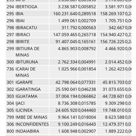
294
IBERTIOGA
3.238.587
0,005852
3.581.971
0,00
295
IBIA
160.231.640
0,289518
158.269.107
0,24
296
IBIAI
1.499.061
0,002709
1.705.751
0,00
798
IBIRACATU
311.792
0,000563
342.667
0,00
297
IBIRACI
147.059.465
0,265718
154.940.427
0,23
298
IBIRITE
91.407.045
0,165161
156.726.225
0,24
299
IBITIURA DE
4.865.903
0,008792
4.466.920
0,00
MINAS
300
IBITURUNA
2.762.334
0,004991
2.014.452
0,00
736
ICARAI DE
1.025.966
0,001854
1.262.423
0,00
MINAS
301
IGARAPE
42.798.064
0,077331
45.815.703
0,07
302
IGARATINGA
25.590.041
0,046238
31.073.655
0,04
303
IGUATAMA
37.004.194
0,066862
44.728.601
0,06
304
IJACI
8.736.308
0,015785
9.309.298
0,01
305
ILICINEA
24.605.920
0,044460
19.748.010
0,03
799
IMBE DE MINAS
9.964.141
0,018004
8.623.588
0,01
306
INCONFIDENTES
9.100.249
0,016443
12.479.371
0,01
800
INDAIABIRA
1.608.948
0,002907
1.889.222
0,00