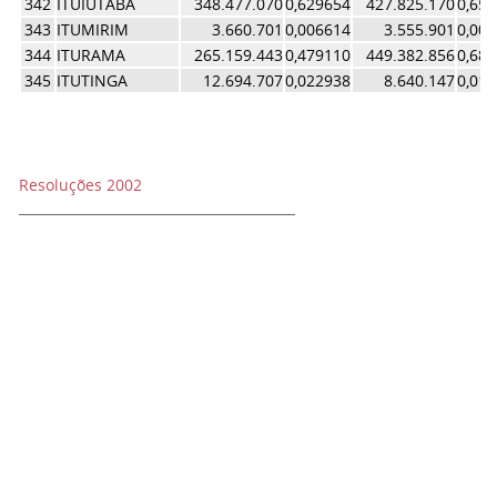
342
ITUIUTABA
348.477.070
0,629654
427.825.170
0,65
343
ITUMIRIM
3.660.701
0,006614
3.555.901
0,00
344
ITURAMA
265.159.443
0,479110
449.382.856
0,68
345
ITUTINGA
12.694.707
0,022938
8.640.147
0,01
Resoluções 2002