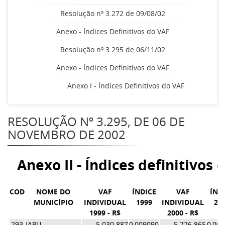
Resolução nº 3.272 de 09/08/02
Anexo - Índices Definitivos do VAF
Resolução nº 3.295 de 06/11/02
Anexo - Índices Definitivos do VAF
Anexo I - Índices Definitivos do VAF
RESOLUÇÃO Nº 3.295, DE 06 DE
NOVEMBRO DE 2002
Anexo II - Índices definitivos 
COD
NOME DO
VAF
ÍNDICE
VAF
ÍND
MUNICÍPIO
INDIVIDUAL
1999
INDIVIDUAL
20
1999 - R$
2000 - R$
293
IAPU
5.030.887
0,009090
5.776.865
0,00