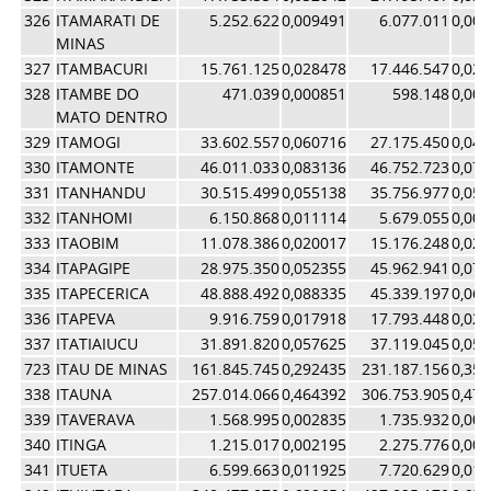
326
ITAMARATI DE
5.252.622
0,009491
6.077.011
0,00
MINAS
327
ITAMBACURI
15.761.125
0,028478
17.446.547
0,02
328
ITAMBE DO
471.039
0,000851
598.148
0,00
MATO DENTRO
329
ITAMOGI
33.602.557
0,060716
27.175.450
0,04
330
ITAMONTE
46.011.033
0,083136
46.752.723
0,07
331
ITANHANDU
30.515.499
0,055138
35.756.977
0,05
332
ITANHOMI
6.150.868
0,011114
5.679.055
0,00
333
ITAOBIM
11.078.386
0,020017
15.176.248
0,02
334
ITAPAGIPE
28.975.350
0,052355
45.962.941
0,07
335
ITAPECERICA
48.888.492
0,088335
45.339.197
0,06
336
ITAPEVA
9.916.759
0,017918
17.793.448
0,02
337
ITATIAIUCU
31.891.820
0,057625
37.119.045
0,05
723
ITAU DE MINAS
161.845.745
0,292435
231.187.156
0,35
338
ITAUNA
257.014.066
0,464392
306.753.905
0,47
339
ITAVERAVA
1.568.995
0,002835
1.735.932
0,00
340
ITINGA
1.215.017
0,002195
2.275.776
0,00
341
ITUETA
6.599.663
0,011925
7.720.629
0,01